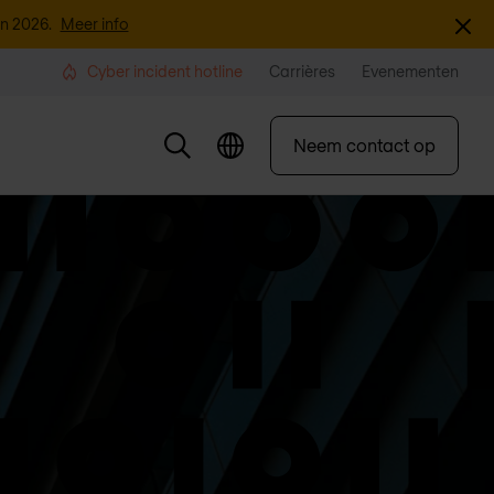
Sluite
an 2026.
Meer info
Cyber incident hotline
Carrières
Evenementen
Neem contact op