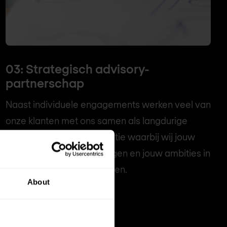
03: Strategisch advisory-
partnerschap
Naast individuele engagements werken veel van
onze klanten met ons samen als langdurige
trusted advisor — een relatie waarbij wij jouw
omgeving, jouw beperkingen en jouw ambities in
de loop van de tijd begrijpen.
About