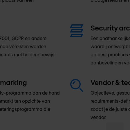
Security ar
27001, GDPR en andere
Een onafhankelijk
ende vereisten worden
waarbij ontwerpbes
ntrols met heldere bewijs-
op best practices
aanbevelingen voo
hmarking
Vendor & te
rity-programma aan de hand
Objectieve, gestr
markt ten opzichte van
requirements-defi
rbeteringsprogramma die
zodat je de juiste
vendor.