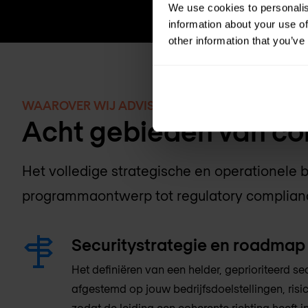
We use cookies to personalis
information about your use of
other information that you’ve
WAAROVER WIJ ADVISEREN
Acht gebieden van con
Het volledige strategische en operationele 
programmaontwerp tot regulatory compliance
Securitystrategie en roadmap
Het definiëren van een helder, geprioriteerd 
afgestemd op jouw bedrijfsdoelstellingen, ris
zodat de leiding een coherente richting heeft i