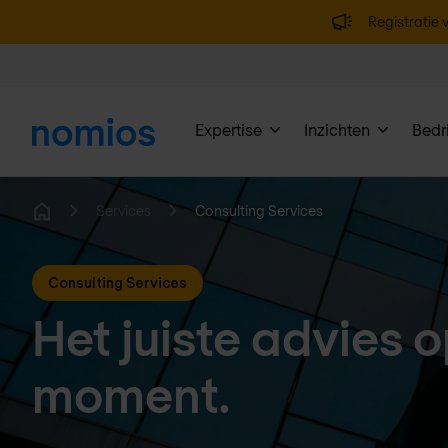
Registratie v
Expertise
Inzichten
Bedri
Services
Consulting Services
Home
Consulting Services
Het juiste advies o
moment.