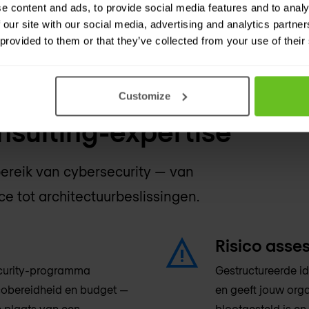
e content and ads, to provide social media features and to analy
 our site with our social media, advertising and analytics partn
 provided to them or that they’ve collected from your use of their
Customize
sulting-expertise
bereik van cybersecurity — van
 tot architectuurbeslissingen.
Risico ass
security-programma
Gestructureerde ide
icobereidheid en budget —
en geeft jouw org
n plaats van een
blootgesteld is e