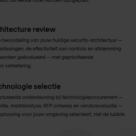
chitecture review
e beoordeling van jouw huidige security-architectuur —
lissingen, de effectiviteit van controls en afstemming
 worden geëvalueerd — met geprioriteerde
r verbetering.
chnologie selectie
uctureerde ondersteuning bij technologieprocurement —
nitie, marktanalyse, RFP-ontwerp en vendorevaluatie —
 oplossing voor jouw omgeving selecteert, niet de luidste