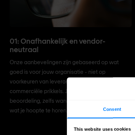
01: Onafhankelijk en vendor-
neutraal
Onze aanbevelingen zijn gebaseerd op wat
goed is voor jouw organisatie - niet op
voorkeuren van leveranciersrelaties of
commerciële prikkels. Je krijgt een eerlijke
beoordeling, zelfs wanneer het antwoord niet is
Consent
wat je hoopte te horen.
This website uses cookies