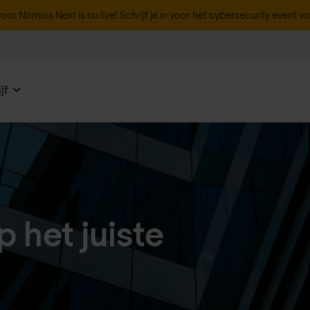
oor Nomios Next is nu live! Schrijf je in voor het cybersecurity event v
jf
p het juiste