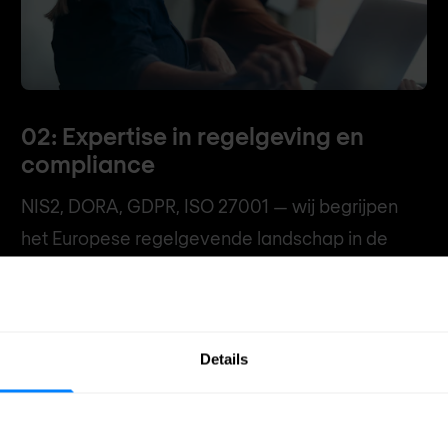
02: Expertise in regelgeving en
compliance
NIS2, DORA, GDPR, ISO 27001 — wij begrijpen
het Europese regelgevende landschap in de
diepte en helpen je programma's te bouwen die
voldoen aan de verwachtingen van
toezichthouders, zonder onnodige overhead.
Details