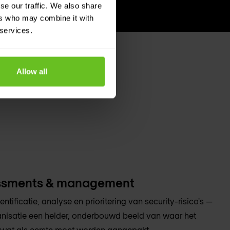
se our traffic. We also share
ers who may combine it with
 services.
Allow all
essments & management
ntificatie, analyse en prioritering van security-risico's —
anisatie een helder, onderbouwd beeld van waar het
n wat als eerste moet worden aangepakt.