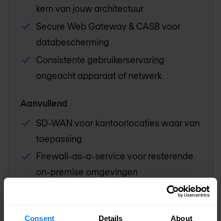
kern van jouw architectuur
Secure Web Gateway & CASB voor
databescherming
Consistente gebruikerservaring
ongeacht apparaat of netwerk
Aanvullend
SD-WAN voor kantoorlocaties waar van
toepassing
Firewall-as-a-service voor resterende
on-premise omgevingen
Typische aanleiding
Consent
Details
About