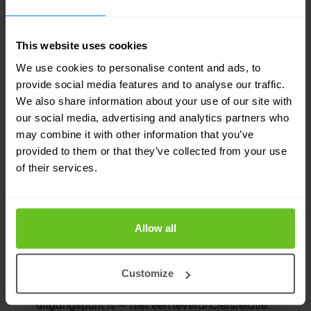
VPN-vervanging of cloud-migratie als
moment om jouw toegangsbeveiliging te
This website uses cookies
heroverwegen.
We use cookies to personalise content and ads, to
provide social media features and to analyse our traffic.
We also share information about your use of our site with
our social media, advertising and analytics partners who
may combine it with other information that you’ve
provided to them or that they’ve collected from your use
WAAROM NOMIOS
of their services.
Een partner gedurende de hele
levenscyclus.
Allow all
Vendor-neutrale aanpak
Wij werken met toonaangevende platforms zodat
Customize
de beste oplossing voor jouw organisatie altijd het
uitgangspunt is — niet een leveranciersrelatie.