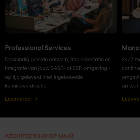
Professional Services
Manag
Deskundig geleide ontwerp, implementatie en
24/7 mo
integratie van jouw SASE- of SSE-omgeving -
continu
op tijd geleverd, met ingebouwde
omgevin
kennisoverdracht.
op wat 
Lees verder
Lees ve
ARCHITECTUUR OP MAAT