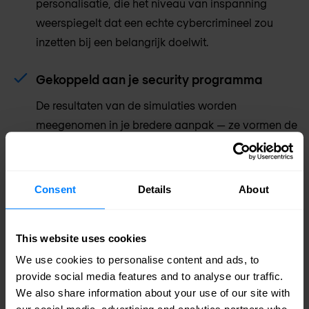
personalisatie, die het niveau van inspanning
weerspiegelt dat een echte cybercrimineel zou
inzetten bij een belangrijk doelwit.
Gekoppeld aan je security programma
De resultaten van de simulaties worden
meegenomen in je bredere aanpak — ze vormen de
basis voor identiteitscontroles, toegangsbeleid en
draaiboeken voor incidentrespons bij aanvallen
waarbij inloggegevens worden misbruikt.
Consent
Details
About
This website uses cookies
We use cookies to personalise content and ads, to
provide social media features and to analyse our traffic.
Simulaties laten de
We also share information about your use of our site with
kwetsbaarheid zien. Training