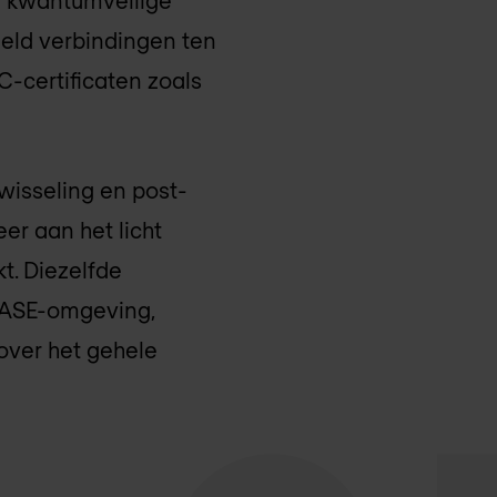
an kwantumveilige
eeld verbindingen ten
-certificaten zoals
wisseling en post-
er aan het licht
t. Diezelfde
SASE-omgeving,
over het gehele