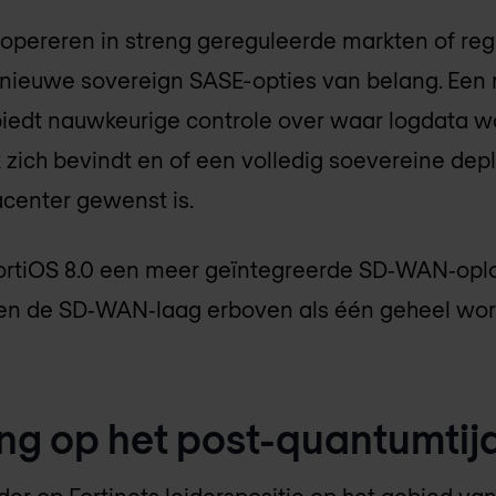
 opereren in streng gereguleerde markten of reg
e nieuwe sovereign SASE-opties van belang. Een
biedt nauwkeurige controle over waar logdata w
k zich bevindt en of een volledig soevereine d
acenter gewenst is.
FortiOS 8.0 een meer geïntegreerde SD‑WAN‑opl
 en de SD‑WAN‑laag erboven als één geheel wo
ng op het post-quantumtij