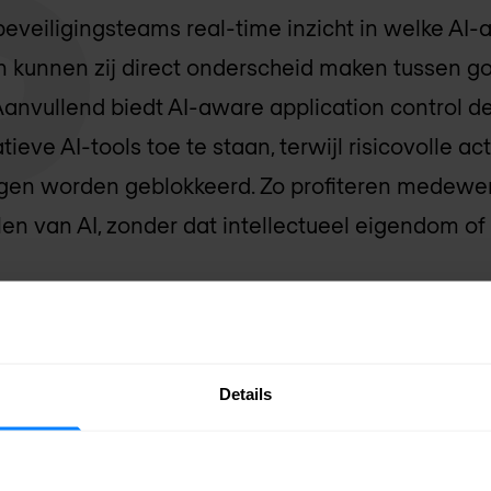
beveiligingsteams real-time inzicht in welke AI-a
 en kunnen zij direct onderscheid maken tussen 
Aanvullend biedt AI-aware application control d
ve AI-tools toe te staan, terwijl risicovolle ac
gen worden geblokkeerd. Zo profiteren medewe
len van AI, zonder dat intellectueel eigendom of
r bovendien uitgebreide zichtbaarheid toegevoe
nt‑to‑agent (A2A) communicatie. Dit zijn interac
Details
 tools die traditioneel buiten het blikveld van b
akt deze verborgen activiteit inzichtelijk en behe
functionaliteit uitgebreid met optische tekenher