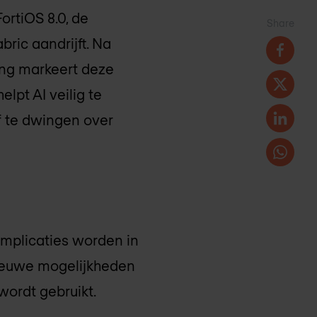
ortiOS 8.0, de
Share
bric aandrijft. Na
ing markeert deze
lpt AI veilig te
f te dwingen over
implicaties worden in
nieuwe mogelijkheden
wordt gebruikt.