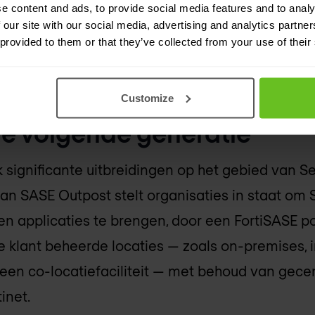
e content and ads, to provide social media features and to analy
formatie die verborgen zit in afbeeldingen, sc
 our site with our social media, advertising and analytics partn
 provided to them or that they’ve collected from your use of their
teerd — een veelgebruikt lek dat traditionele t
Customize
e volgende generatie
k significante uitbreidingen op het gebied van 
van SASE Outpost stelt organisaties in staat o
s en applicaties te brengen, door een FortiSASE p
e klant beheerde locaties — zoals on-premises, 
 een co-locatiefaciliteit — met behoud van gece
inet.