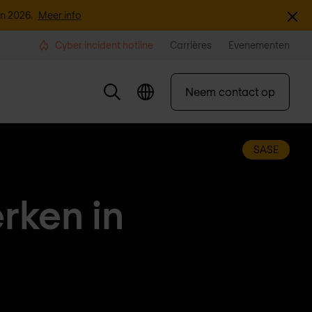
Sluite
an 2026.
Meer info
Cyber incident hotline
Carrières
Evenementen
Neem contact op
SASE
erken in