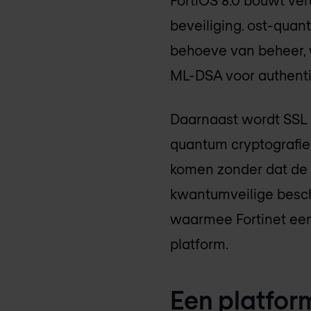
FortiOS 8.0 bouwt ver
beveiliging. ost-quan
behoeve van beheer, 
ML-DSA voor authentic
Daarnaast wordt SSL d
quantum cryptografie,
komen zonder dat de 
kwantumveilige besch
waarmee Fortinet een
platform.
Een platfor