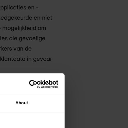
pplicaties en -
goedgekeurde en niet-
e mogelijkheid om
ties die gevoelige
rkers van de
 klantdata in gevaar
gd op Model Context
ties tussen AI-
About
eveiligingsteams
ersbaar. Tot slot is de
kenning (OCR),