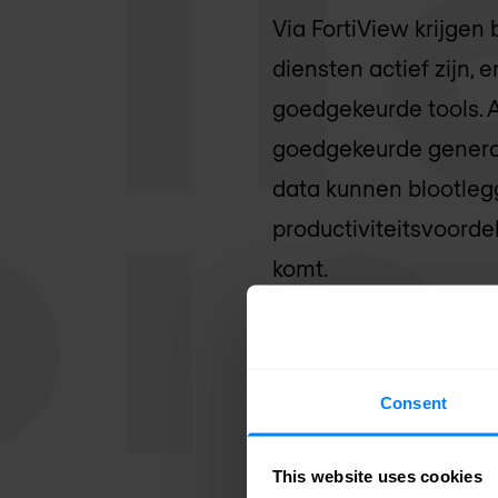
Via FortiView krijgen 
diensten actief zijn,
goedgekeurde tools. 
goedgekeurde generatie
data kunnen blootleg
productiviteitsvoorde
komt.
Met FortiOS 8.0 is e
Protocol (MCP) en age
Consent
applicaties, agents en
vallen. FortiOS 8.0 ma
This website uses cookies
data loss prevention-