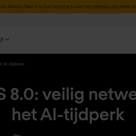
oor Nomios Next is nu live! Schrijf je in voor het cybersecurity event v
jf
et AI-tijdperk
 8.0: veilig netw
het AI-tijdperk