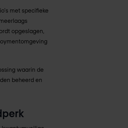
io's met specifieke
 meerlaags
ordt opgeslagen,
eploymentomgeving
ossing waarin de
rden beheerd en
dperk