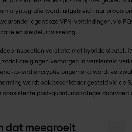
der op Fortinets leiderspositie op het gebied v
tum cryptografie wordt uitgebreid naar bijvoorb
waaronder agentloze VPN-verbindingen, via PQC
atie en sleuteluitwisseling.
eep inspection versterkt met hybride sleuteluit
 zodat dreigingen verborgen in versleuteld verke
end-to-end encryptie ongemerkt wordt verzwak
erming wordt ook beschikbaar gesteld via de 
 consistente post-quantumstrategie doorvoert 
m dat meegroeit