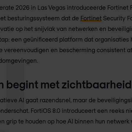
lerate 2026 in Las Vegas introduceerde Fortinet F
het besturingssysteem dat de
Fortinet
Security Fa
vatie op het snijvlak van netwerken en beveilig
ap: een geünificeerd platform dat organisaties he
e vereenvoudigen en bescherming consistent a
udomgevingen.
en begint met zichtbaarheid
tieve AI gaat razendsnel, maar de beveiligings
onderschat. FortiOS 8.0 introduceert een reeks 
en grip te houden op hoe AI binnen hun netwerk 