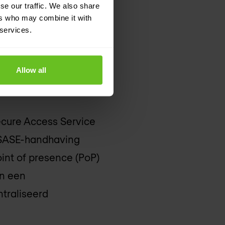
se our traffic. We also share
ans en screenshots
ers who may combine it with
 services.
ekstgebaseerde
Allow all
Secure Access Service
m SASE-handhaving
oint of presence (PoP)
in een
ntraliseerd