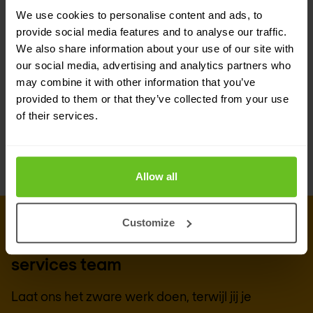
We use cookies to personalise content and ads, to
beschermen, de responstijden te verbeteren en
provide social media features and to analyse our traffic.
uw verdediging te versterken. Omarm Managed
We also share information about your use of our site with
our social media, advertising and analytics partners who
XDR om uw cyberbeveiligingspositie te versterken
may combine it with other information that you’ve
en uw bedrijf veerkrachtig te houden in het
provided to them or that they’ve collected from your use
gezicht van voortdurende dreigingen.
of their services.
Allow all
Customize
MANAGED SERVICES
Neem contact op met ons managed
services team
Laat ons het zware werk doen, terwijl jij je