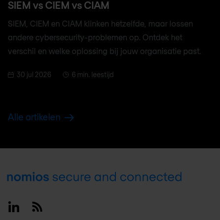
SIEM vs CIEM vs CIAM
SIEM, CIEM en CIAM klinken hetzelfde, maar lossen
andere cybersecurity-problemen op. Ontdek het
verschil en welke oplossing bij jouw organisatie past.
30 jul 2026
6 min. leestijd
Alle artikelen
Footer
Linkedin
RSS