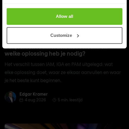
Allow all
Identity management
Customize
IAM, IGA en PAM: wat is het verschil en
welke oplossing heb je nodig?
Het verschil tussen IAM, IGA en PAM uitgelegd: wat
elke oplossing doet, waar ze elkaar aanvullen en waar
je het beste kunt beginnen.
Edgar Kramer
Edgar Kramer
4 aug 2026
5 min. leestijd