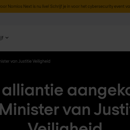
oor Nomios Next is nu live! Schrijf je in voor het cybersecurity event v
jf
ster van Justitie Veiligheid
 alliantie aangek
Minister van Justi
Veiligheid