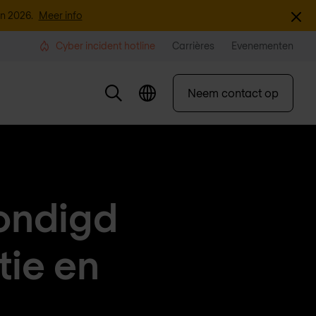
Sluite
an 2026.
Meer info
Cyber incident hotline
Carrières
Evenementen
Neem contact op
ondigd
tie en