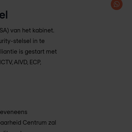
el
SA) van het kabinet.
ity-stelsel in te
iantie is gestart met
CTV, AIVD, ECP,
m eveneens
baarheid Centrum zal