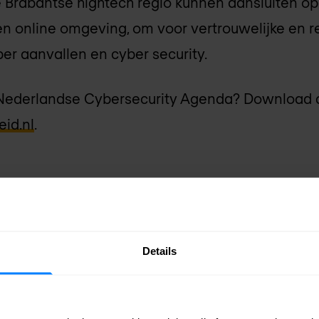
 Brabantse hightech regio kunnen aansluiten op
en online omgeving, om voor vertrouwelijke en r
er aanvallen en cyber security.
Nederlandse Cybersecurity Agenda? Download d
eid.nl
.
onze
Details
Zakelijk email