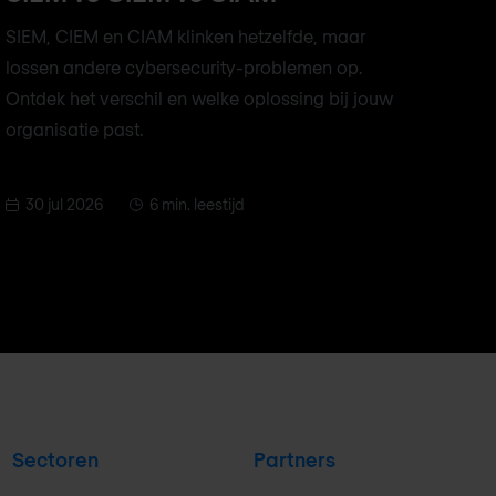
SIEM, CIEM en CIAM klinken hetzelfde, maar
lossen andere cybersecurity-problemen op.
Ontdek het verschil en welke oplossing bij jouw
organisatie past.
30 jul 2026
6 min. leestijd
Sectoren
Partners