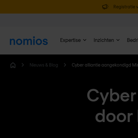
Registratie v
Expertise
Inzichten
Bedri
Nieuws & Blog
Cyber alliantie aangekondigd Mini
Home
Cyber
door 