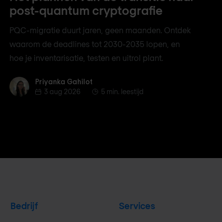
post-quantum cryptografie
PQC-migratie duurt jaren, geen maanden. Ontdek
waarom de deadlines tot 2030-2035 lopen, en
hoe je inventarisatie, testen en uitrol plant.
Priyanka Gahilot
Priyanka Gahilot
3 aug 2026
5 min. leestijd
Bedrijf
Services