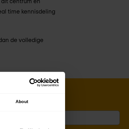
 dit centrum en
eal time kennisdeling
an de volledige
About
adres
*