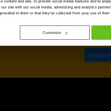
e content and ads, to provide social media features and to analy
Ja, ik g
 our site with our social media, advertising and analytics partn
rends in jouw inbox.
om beric
 provided to them or that they’ve collected from your use of their
informat
afmelden
Nadat je hieronder 
Customize
persoonsgegevens 
om je de gevraagde