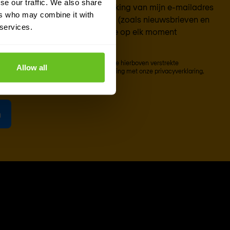
se our traffic. We also share
eef toestemming voor de verwerking van mijn e-mailadres
ers who may combine it with
hten van Nomios te ontvangen (zoals nieuwsbrieven en
 services.
ie over evenementen). Je kunt je op elk moment
 voor deze communicatie.
op 'Inschrijven' hebt geklikt, zal Nomios de hierboven verstrekte
Allow all
opslaan en verwerken, in overeenstemming met onze
privacyverklaring
,
 inhoud te leveren.