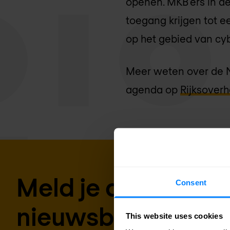
openen. MKB’ers in de
toegang krijgen tot e
op het gebied van cyb
Meer weten over de 
agenda op
Rijksoverh
Meld je aan voor 
Consent
nieuwsbrief
This website uses cookies