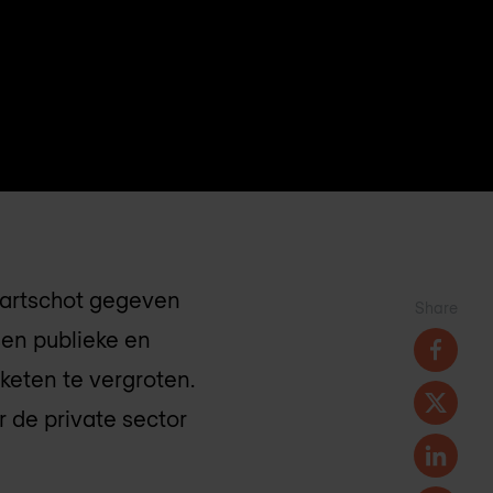
startschot gegeven
Share
sen publieke en
sketen te vergroten.
r de private sector