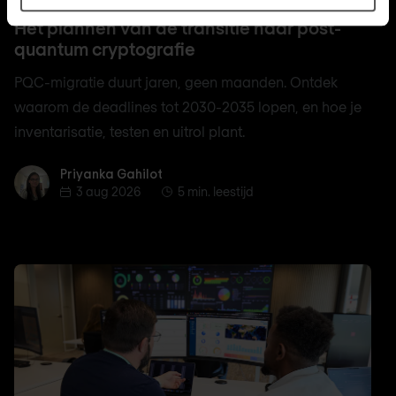
Het plannen van de transitie naar post-
quantum cryptografie
PQC-migratie duurt jaren, geen maanden. Ontdek
waarom de deadlines tot 2030-2035 lopen, en hoe je
inventarisatie, testen en uitrol plant.
Priyanka Gahilot
Priyanka Gahilot
3 aug 2026
5 min. leestijd