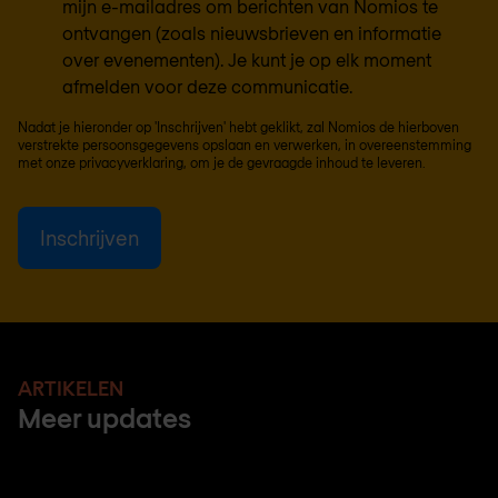
mijn e-mailadres om berichten van Nomios te
ontvangen (zoals nieuwsbrieven en informatie
over evenementen). Je kunt je op elk moment
afmelden voor deze communicatie.
Nadat je hieronder op 'Inschrijven' hebt geklikt, zal Nomios de hierboven
verstrekte persoonsgegevens opslaan en verwerken, in overeenstemming
met onze
privacyverklaring
, om je de gevraagde inhoud te leveren.
ARTIKELEN
Meer updates