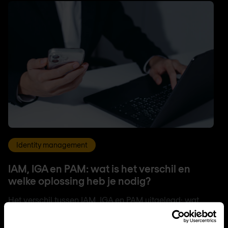
Identity management
IAM, IGA en PAM: wat is het verschil en
welke oplossing heb je nodig?
Het verschil tussen IAM, IGA en PAM uitgelegd: wat
elke oplossing doet, waar ze elkaar aanvullen en waar