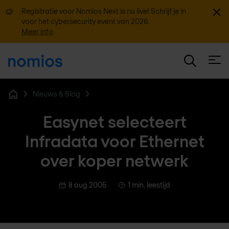
Sluit
Registratie voor Nomios Next is nu live! Schrijf je in
voor het cybersecurity event van 2026.
Meer info
Open
Nieuws & Blog
Home
Easynet selecteert
Infradata voor Ethernet
over koper netwerk
8 aug 2005
1 min. leestijd