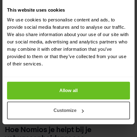
kwetsbaarheidsworkflows en exposure
This website uses cookies
management als een aparte categorie erkent. Dat
We use cookies to personalise content and ads, to
provide social media features and to analyse our traffic.
een grote analist dit segment nu volgt, bevestigt
We also share information about your use of our site with
wat we al bij onze klanten zien: bedrijven willen
our social media, advertising and analytics partners who
een duidelijk beeld van hun aanvalsoppervlak,
may combine it with other information that you’ve
provided to them or that they’ve collected from your use
consistente prioritering en een meer praktische
of their services.
manier om echte bedrijfsrisico's te verminderen.
De publicatie van dit Magic Quadrant laat zien dat
exposure management is uitgegroeid tot een
Allow all
volwassen markt met duidelijke leiders,
Customize
benaderingen en verwachtingen.
Hoe Nomios je helpt bij je