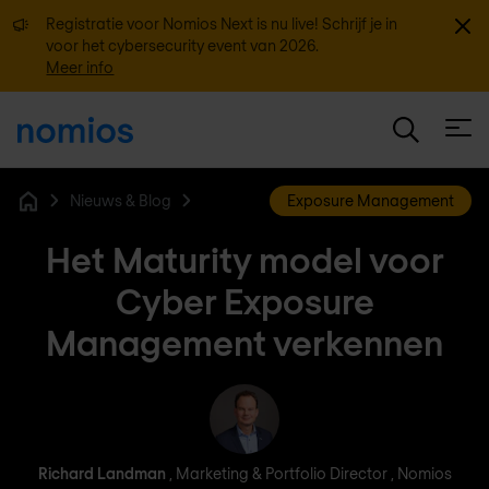
Sluit
Registratie voor Nomios Next is nu live! Schrijf je in
voor het cybersecurity event van 2026.
Meer info
Open
Nieuws & Blog
Exposure Management
Home
Het Maturity model voor
Cyber Exposure
Management verkennen
Richard Landman
Richard Landman
, Marketing & Portfolio Director , Nomios