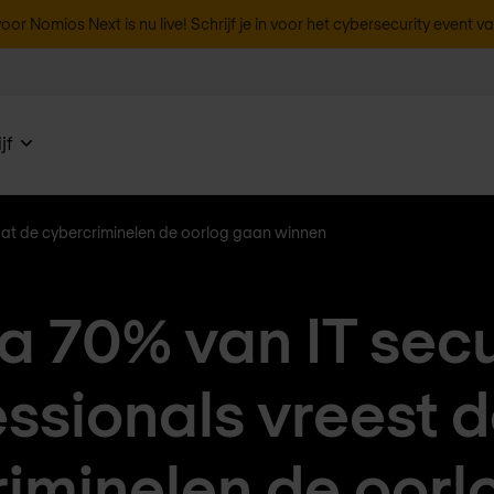
oor Nomios Next is nu live! Schrijf je in voor het cybersecurity event v
jf
 dat de cybercriminelen de oorlog gaan winnen
na 70% van IT secu
ssionals vreest 
riminelen de oorl