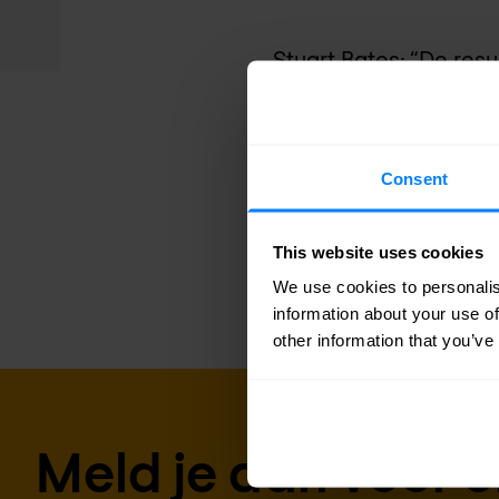
Stuart Bates: “De re
dat cybercriminals – 
verschuiving opgemerk
Threat Protection. Di
Consent
en de Mirai worm, d
This website uses cookies
wie de IT security oor
We use cookies to personalis
information about your use of
other information that you’ve
Meld je aan voor 