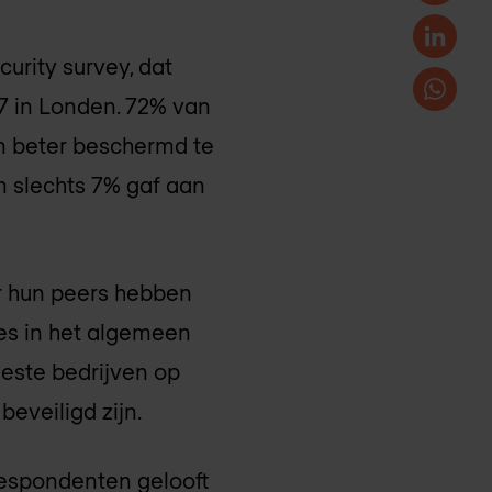
urity survey, dat
7 in Londen. 72% van
en beter beschermd te
n slechts 7% gaf aan
r hun peers hebben
es in het algemeen
eeste bedrijven op
eveiligd zijn.
respondenten gelooft