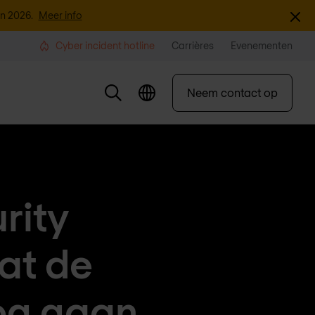
Sluite
an 2026.
Meer info
Cyber incident hotline
Carrières
Evenementen
Neem contact op
rity
dat de
og gaan