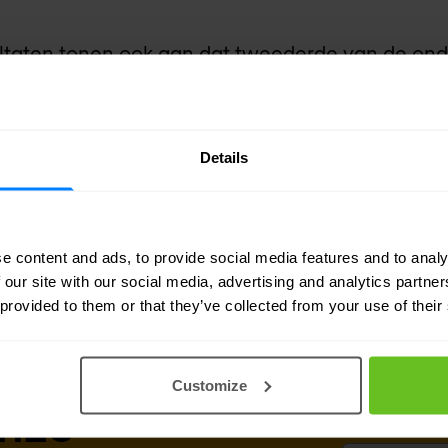
sultaten tonen ook aan dat tweederde van de on
en niet de cyberheroes – in het voordeel zijn. 
t in de investeringsprioriteiten van netwerk s
Details
t is vermoedelijk veroorzaakt door recente aanv
ie een enorme impact hebben gehad op de heer
log aan het winnen is.”
e content and ads, to provide social media features and to analy
 our site with our social media, advertising and analytics partn
 provided to them or that they’ve collected from your use of their
Customize
onze
Zakelijk email