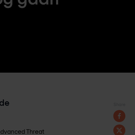
 de
Share
 Advanced Threat