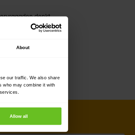
dervraagden denkt
We hebben ook een
ecurity naar Advanced
About
allen zoals WannaCry
sende mening over
se our traffic. We also share
ers who may combine it with
 services.
Allow all
adres
*