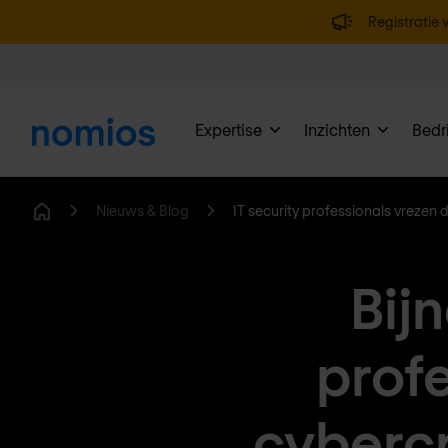
Registratie v
Expertise
Inzichten
Bedri
Nieuws & Blog
IT security professionals vrezen
Home
Bij
profe
cyberc