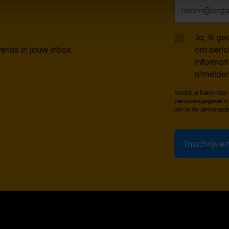
Ja, ik g
rends in jouw inbox.
om beric
informat
afmelden
Nadat je hieronder 
persoonsgegevens 
om je de gevraagde