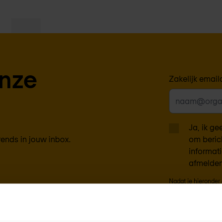
onze
Zakelijk email
Ja, ik g
rends in jouw inbox.
om beric
informat
afmelden
Nadat je hieronder 
persoonsgegevens 
om je de gevraagde