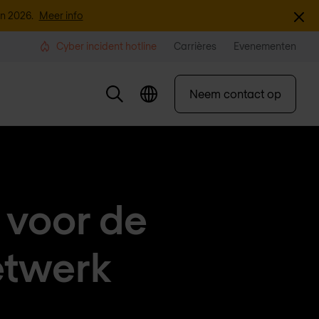
Sluite
an 2026.
Meer info
Cyber incident hotline
Carrières
Evenementen
Neem contact op
 voor de
etwerk