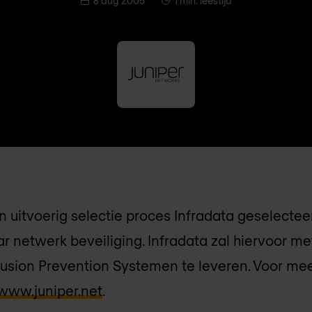
8 aug 2005
1 min. leestijd
 uitvoerig selectie proces Infradata geselectee
 netwerk beveiliging. Infradata zal hiervoor me
rusion Prevention Systemen te leveren. Voor mee
www.juniper.net
.