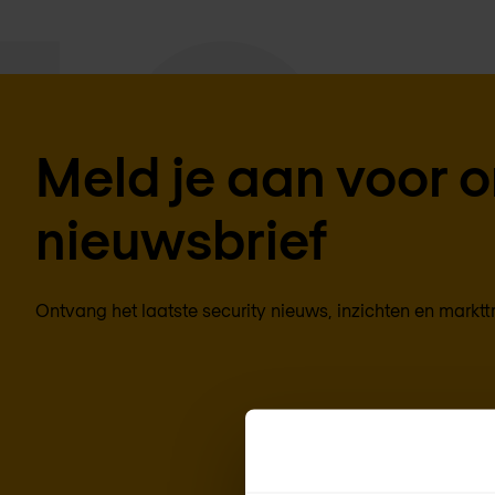
Meld je aan voor 
nieuwsbrief
Ontvang het laatste security nieuws, inzichten en marktt