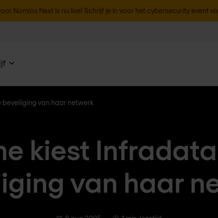
oor Nomios Next is nu live! Schrijf je in voor het cybersecurity event v
jf
 beveiliging van haar netwerk
e kiest Infradata
liging van haar n