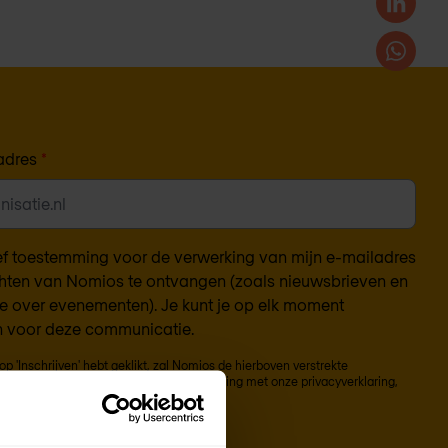
adres
*
eef toestemming voor de verwerking van mijn e-mailadres
hten van Nomios te ontvangen (zoals nieuwsbrieven en
ie over evenementen). Je kunt je op elk moment
 voor deze communicatie.
op 'Inschrijven' hebt geklikt, zal Nomios de hierboven verstrekte
opslaan en verwerken, in overeenstemming met onze
privacyverklaring
,
 inhoud te leveren.