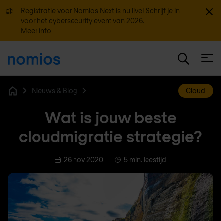
Sluit
Registratie voor Nomios Next is nu live! Schrijf je in
voor het cybersecurity event van 2026.
Meer info
Open
Nieuws & Blog
Cloud
Home
Wat is jouw beste
cloudmigratie strategie?
26 nov 2020
5 min. leestijd