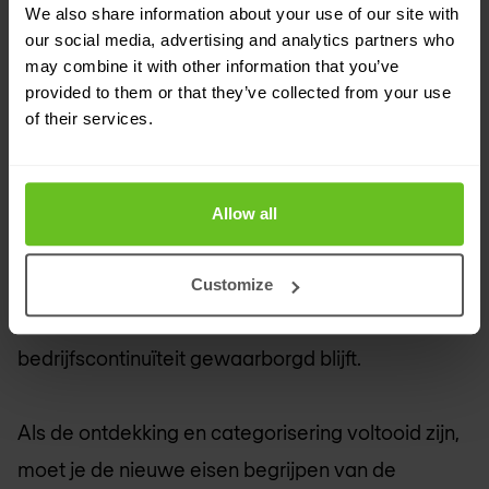
We also share information about your use of our site with
our social media, advertising and analytics partners who
In het algemeen zul je eerst moeten bepalen
may combine it with other information that you’ve
provided to them or that they’ve collected from your use
welke toepassingen op-premise draaien. Deze
of their services.
fase is van cruciaal belang om tijdlijnen en
prioriteiten te bepalen. Veel van je toepassingen
en servers zullen meerdere afhankelijkheden
Allow all
hebben, waaronder externe gegevensbronnen of
andere software, dus is het belangrijk ze in
Customize
groepen te verdelen en te migreren, zodat de
bedrijfscontinuïteit gewaarborgd blijft.
Als de ontdekking en categorisering voltooid zijn,
moet je de nieuwe eisen begrijpen van de