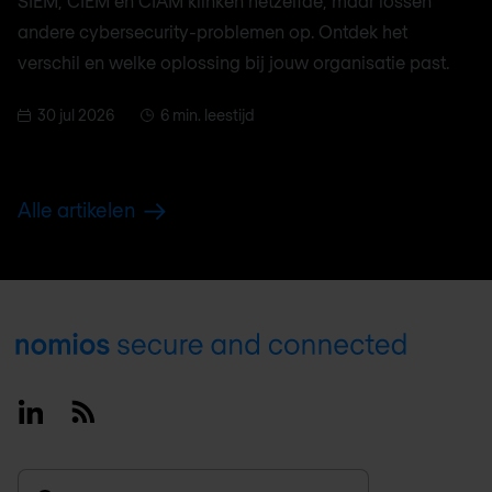
SIEM, CIEM en CIAM klinken hetzelfde, maar lossen
andere cybersecurity-problemen op. Ontdek het
verschil en welke oplossing bij jouw organisatie past.
30 jul 2026
6 min. leestijd
Alle artikelen
Footer
Linkedin
RSS