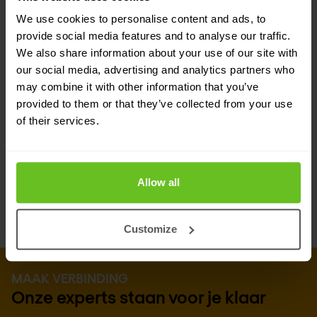
We use cookies to personalise content and ads, to
experts op het gebied van hun oplossingen. Dit
provide social media features and to analyse our traffic.
betekent dat je kunt rekenen op de technische
We also share information about your use of our site with
knowhow en praktische ervaring van Nomios
our social media, advertising and analytics partners who
may combine it with other information that you’ve
Nederland bij het nauwgezet evalueren van de
provided to them or that they’ve collected from your use
technische vereisten en het ontwerpen,
of their services.
implementeren en beheren van jouw Balabit-
oplossing.
Allow all
Customize
MAAK VERBINDING
Onze experts staan voor je klaar