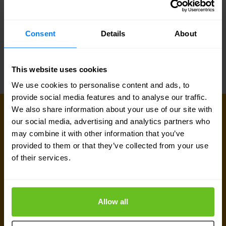
onafhankelijkheid te benutten. We hebben meer
dan 40 toonaangevende wereldwijde
Consent
Details
About
partnernetwerkrelaties opgezet.
This website uses cookies
We use cookies to personalise content and ads, to
provide social media features and to analyse our traffic.
We also share information about your use of our site with
MAAK VERBINDING
our social media, advertising and analytics partners who
Onze experts staan voor je klaar
may combine it with other information that you’ve
provided to them or that they’ve collected from your use
Ben je op zoek naar prijsinformatie, technische
of their services.
gegevens, support of een offerte op maat? Ons
team van experts in
Zoeterwoude
staat klaar om
je te helpen.
Allow all