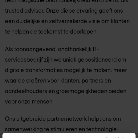
technologische onafhankelijkheid en onze rol als
trusted advisor. Onze diepe ervaring geeft ons
een duidelijke en zelfverzekerde visie om klanten
te helpen de toekomst te doorlopen.
Als toonaangevend, onafhankelijk IT-
servicesbedrijf zijn we uniek gepositioneerd om
digitale transformaties mogelijk te maken: meer
waarde creëren voor klanten, partners en
aandeelhouders en groeimogelijkheden bieden
voor onze mensen.
Ons uitgebreide partnernetwerk helpt ons om
samenwerking te stimuleren en technologie-