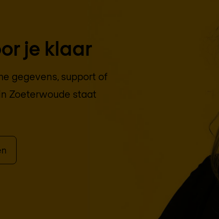
r je klaar
che gegevens, support of
in
Zoeterwoude
staat
en