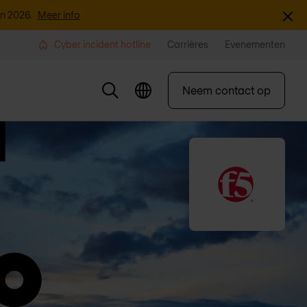
Sluite
an 2026.
Meer info
Cyber incident hotline
Carrières
Evenementen
Neem contact op