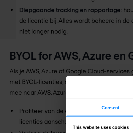
Diepgaande tracking en rapportage
: ho
de licentie bij. Alles wordt beheerd in de
niet langer nodig.
BYOL for AWS, Azure en 
Als je AWS, Azure of Google Cloud-services
met BYOL-licenties, ontwerp, onderhoud en n
mee naar AWS, Azure of Google Cloud en bes
Consent
Profiteer van de efficiëntie van de cloud
licenties aanschaft
This website uses cookies