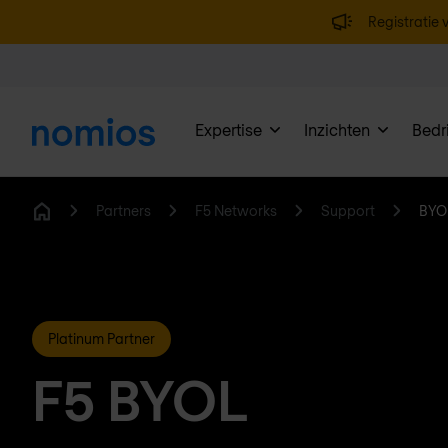
Registratie v
Expertise
Inzichten
Bedri
Partners
F5 Networks
Support
BYO
Home
Platinum Partner
F5 BYOL