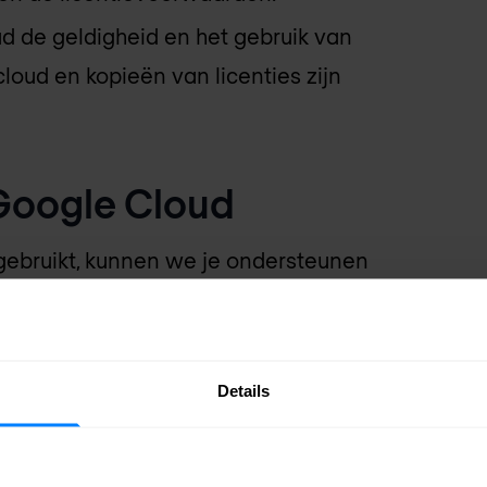
ud de geldigheid en het gebruik van
 cloud en kopieën van licenties zijn
Google Cloud
 gebruikt, kunnen we je ondersteunen
og veel meer. Neem je eigen licentie
paar op licentiekosten.
Details
 terwijl je nog steeds eeuwigdurende