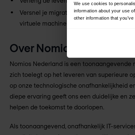
Verleng de levenscyclus van je software
We use cookies to personalis
information about your use of
Versnel je migratie naar de cloud met b
other information that you’ve
virtuele machines
Over
Nomios Nederland
Nomios Nederland
is een toonaangevende ne
zich toelegt op het leveren van superieure o
op onze technologische onafhankelijkheid en 
diepe ervaring geeft ons een duidelijke en z
helpen de toekomst te doorlopen.
Als toonaangevend, onafhankelijk IT-services