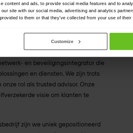
 zonder extra hardwarekosten
e content and ads, to provide social media features and to analy
 our site with our social media, advertising and analytics partn
ehulp van bestaande afbeeldingen van
 provided to them or that they’ve collected from your use of their
Customize
twerk- en beveiligingsintegrator die
plossingen en diensten. We zijn trots
onze rol als trusted advisor. Onze
elfverzekerde visie om klanten te
bedrijf zijn we uniek gepositioneerd