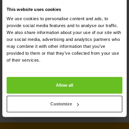
This website uses cookies
Aangedreven door
We use cookies to personalise content and ads, to
bedreigingsinformatie van
provide social media features and to analyse our traffic.
FortiGuard Labs
We also share information about your use of our site with
our social media, advertising and analytics partners who
Telemetrie verzameld van meer dan 5,6
may combine it with other information that you’ve
miljoen sensoren die wereldwijd zijn ingezet,
provided to them or that they’ve collected from your use
geeft FortiGuard Labs uitzonderlijk inzicht in
of their services.
bedreigingen in de echte wereld. FortiGuard-
experts analyseren deze informatie 24 uur per
dag om informatie over bedreigingen van de
Allow all
hoogste kwaliteit te leveren
Customize