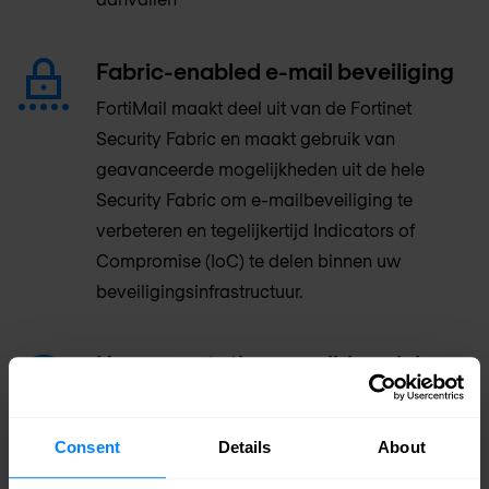
Fabric-enabled e-mail beveiliging
FortiMail maakt deel uit van de Fortinet
Security Fabric en maakt gebruik van
geavanceerde mogelijkheden uit de hele
Security Fabric om e-mailbeveiliging te
verbeteren en tegelijkertijd Indicators of
Compromise (IoC) te delen binnen uw
beveiligingsinfrastructuur.
Hoge prestaties gevalideerd door
onafhankelijke tests
Fortinet is de enige leverancier die consequent
Consent
Details
About
zijn effectiviteit test, publiceert en bewijst met
onafhankelijke testbedrijven