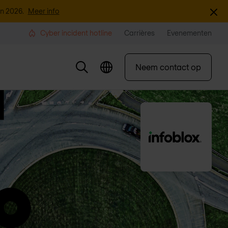
Sluite
an 2026.
Meer info
Cyber incident hotline
Carrières
Evenementen
Neem contact op