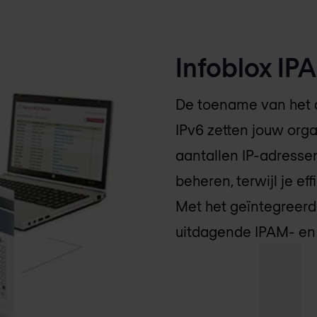
Infoblox I
De toename van het 
IPv6 zetten jouw org
aantallen IP-adressen
beheren, terwijl je ef
Met het geïntegreerd
uitdagende IPAM- e