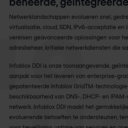
beheerde, geïntegreerde
Netwerklandschappen evolueren snel, gedrev
virtualisatie, cloud, SDN, IPv6-acceptatie en 
vereisen geavanceerde oplossingen voor he
adresbeheer, kritieke netwerkdiensten die s
Infoblox DDI is onze toonaangevende, geïnt
aanpak voor het leveren van enterprise-gra
gepatenteerde Infoblox GridTM-technologie
beschikbaarheid van DNS-, DHCP- en IPAM-se
netwerk. Infoblox DDI maakt het gemakkelijke
evoluerende behoeften te ondersteunen, terw
voor beveiliging, uptime van services en oper