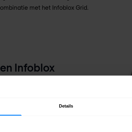
combinatie met het Infoblox Grid.
en Infoblox
erkrachtig als uw
elt bij het verbinden
Details
ijf. Met Infoblox
beheren en