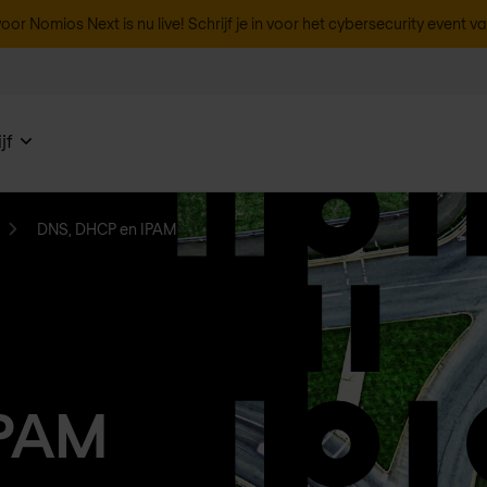
oor Nomios Next is nu live! Schrijf je in voor het cybersecurity event v
jf
DNS, DHCP en IPAM
IPAM