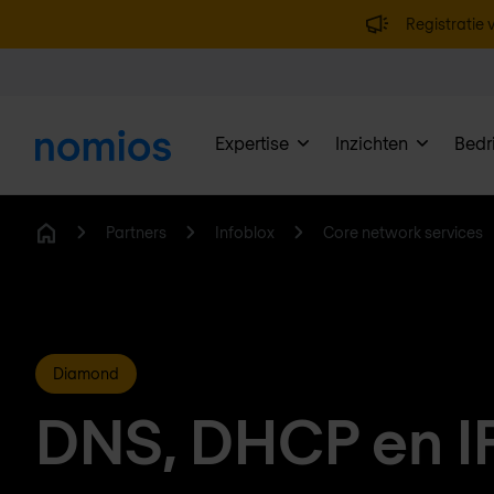
Registratie v
Expertise
Inzichten
Bedri
Partners
Infoblox
Core network services
Home
Diamond
DNS, DHCP en 