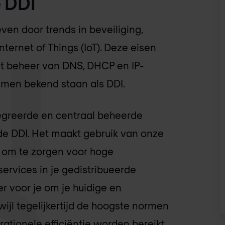
 DDI
en door trends in beveiliging,
Internet of Things (IoT). Deze eisen
t beheer van DNS, DHCP en IP-
amen bekend staan als DDI.
egreerde en centraal beheerde
de DDI. Het maakt gebruik van onze
 om te zorgen voor hoge
rvices in je gedistribueerde
r voor je om je huidige en
ijl tegelijkertijd de hoogste normen
ationele efficiëntie worden bereikt.