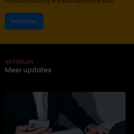
met onze
privacyverklaring
, om je de gevraagde inhoud te leveren.
ARTIKELEN
Meer updates