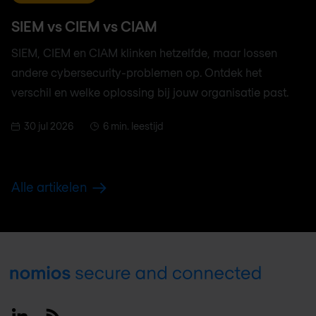
SIEM vs CIEM vs CIAM
SIEM, CIEM en CIAM klinken hetzelfde, maar lossen
andere cybersecurity-problemen op. Ontdek het
verschil en welke oplossing bij jouw organisatie past.
30 jul 2026
6 min. leestijd
Alle artikelen
Footer
Linkedin
RSS