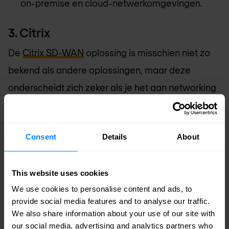
on-premise en cloud-netwerkomgevingen.
3. Citrix
De
Citrix SD-WAN
oplossing is misschien niet zo
bekend als andere oplossingen, maar deze
onderscheidt zich zeker als je het aan networking
professionals vraagt.
Een van de belangrijkste functies is het kunnen
Consent
Details
About
omgaan met meerdere WAN-circuits als een
vereenigde poel van bandbreedte, met
This website uses cookies
gecentraliseerde rapportage en geïntegreerde
We use cookies to personalise content and ads, to
provide social media features and to analyse our traffic.
WAN-optimalisatie.
Citrix NetScaler SD-WAN
is
We also share information about your use of our site with
begonnen als een vrij eenvoudig product en biedt
our social media, advertising and analytics partners who