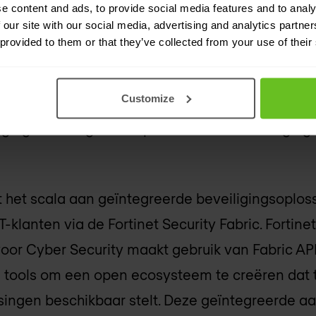
rken blijvend geïntegreerd worden met IT-netwe
e content and ads, to provide social media features and to analy
 infrastructuren en industriële automatiseringsb
 our site with our social media, advertising and analytics partn
 provided to them or that they’ve collected from your use of their
n goed geïntegreerde oplossingen op basis van
analytische gegevens. Hierme wordt de veilighe
Customize
fysieke processen en (IoT-)dingen gewaarborgd,
iligingsrisico's gericht op multi-vector bedreigi
t het scala aan geïntegreerde beveiligingsoploss
-klanten via de Fortinet Security Fabric. Fortinet
or Cyber Security maakt gebruik van Fabric API
 tools om een ​​open ecosysteem te creëren da
singen beschikbaar stelt. Deze geïntegreerde a