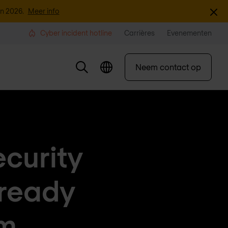
Sluite
an 2026.
Meer info
Cyber incident hotline
Carrières
Evenementen
Neem contact op
ecurity
-ready
em