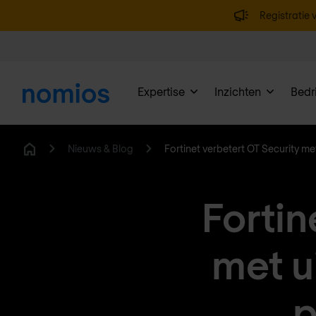
Registratie v
Expertise
Inzichten
Bedri
Nieuws & Blog
Fortinet verbetert OT Security m
Home
Fortin
met u
p