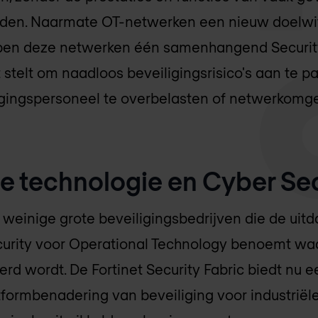
eden. Naarmate OT-netwerken een nieuw doelwi
bben deze netwerken één samenhangend Security
t stelt om naadloos beveiligingsrisico's aan te 
igingspersoneel te overbelasten of netwerkomge
e technologie en Cyber Sec
e weinige grote beveiligingsbedrijven die de uit
curity voor Operational Technology benoemt w
erd wordt. De Fortinet Security Fabric biedt nu 
formbenadering van beveiliging voor industriële