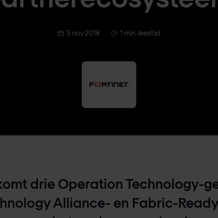
5 nov 2018
1 min. leestijd
lkomt drie Operation Technology-g
chnology Alliance- en Fabric-Ready