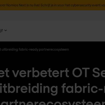
oor Nomios Next is nu live! Schrijf je in voor het cybersecurity event v
jf
et uitbreiding fabric-ready partnerecosysteem
et verbetert OT S
itbreiding fabric
artnerecosyste