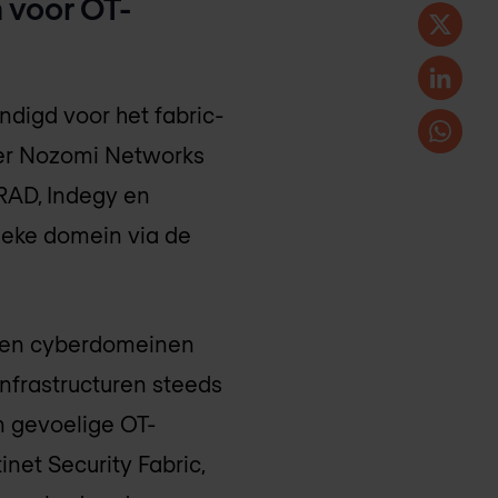
 voor OT-
digd voor het fabric-
ner Nozomi Networks
RAD, Indegy en
sieke domein via de
e en cyberdomeinen
nfrastructuren steeds
en gevoelige OT-
et Security Fabric,