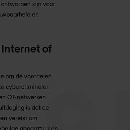
 ontworpen zijn voor
ouwbaarheid en
Internet of
toe om de voordelen
te cybercriminelen
ten OT-netwerken
itdaging is dat de
gen vereist om
voelige apparatuur en