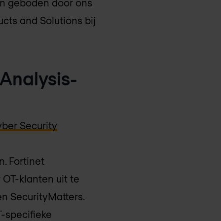
en geboden door ons
cts and Solutions bij
Analysis-
ber Security
. Fortinet
OT-klanten uit te
en SecurityMatters.
-specifieke