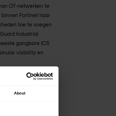
van OT-netwerken te
 binnen Fortinet haar
jkheden toe te voegen
Guard Industrial
 meeste gangbare ICS
nular visibility en
About
gitale transformatie.