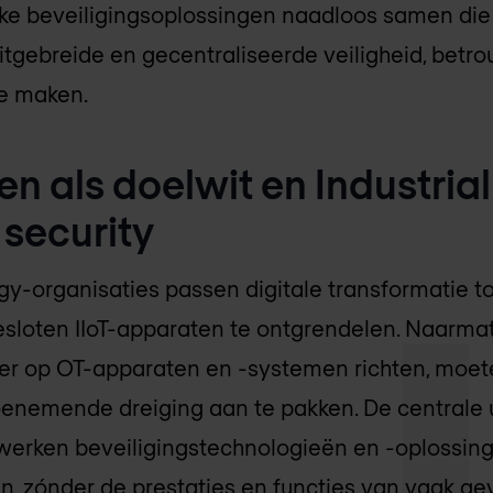
ieke beveiligingsoplossingen naadloos samen die
tgebreide en gecentraliseerde veiligheid, betr
te maken.
 als doelwit en Industrial 
) security
gy-organisaties passen digitale transformatie 
esloten IIoT-apparaten te ontgrendelen. Naarma
ver op OT-apparaten en -systemen richten, moe
enemende dreiging aan te pakken. De centrale u
werken beveiligingstechnologieën en -oplossin
n, zónder de prestaties en functies van vaak ge