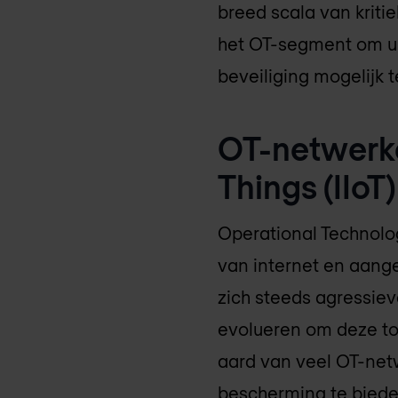
breed scala van krit
het OT-segment om ui
beveiliging mogelijk 
OT-netwerken
Things (IIoT
Operational Technolo
van internet en aang
zich steeds agressie
evolueren om deze to
aard van veel OT-net
bescherming te biede