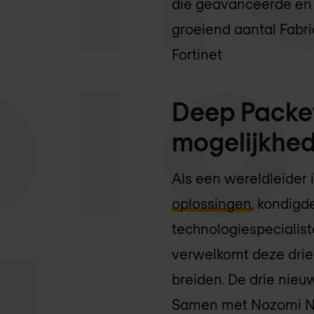
die geavanceerde en 
groeiend aantal Fabri
Fortinet
Deep Packet
mogelijkhe
Als een wereldleider
oplossingen
, kondigd
technologiespecialist
verwelkomt deze drie 
breiden. De drie nieu
Samen met Nozomi Net