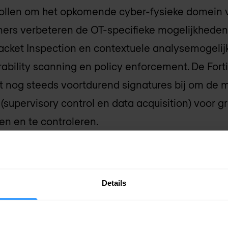
llen om het opkomende cyber-fysieke domein 
ners verbeteren de OT-specifieke mogelijkheden
Packet Inspection en contextuele analysemogeli
rability scanning en policy enforcement. De Forti
kt nog steeds voortdurend signatures bij om de
upervisory control en data acquisition) voor gra
ren en te controleren.
le transformatie en OT-
suitdagingen
Details
t beïnvloed door zogenaamde 'convergence' en di