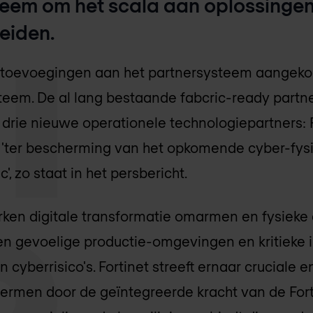
eem om het scala aan oplossingen
reiden.
toevoegingen aan het partnersysteem aangekon
teem. De al lang bestaande fabcric-ready part
 drie nieuwe operationele technologiepartners: 
is 'ter bescherming van het opkomende cyber-fy
c', zo staat in het persbericht.
ken digitale transformatie omarmen en fysiek
 gevoelige productie-omgevingen en kritieke i
 cyberrisico's. Fortinet streeft ernaar cruciale 
rmen door de geïntegreerde kracht van de Fortin