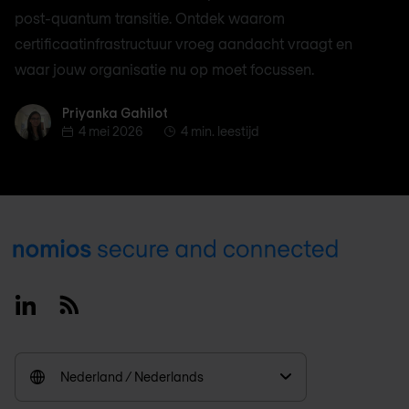
post-quantum transitie. Ontdek waarom
certificaatinfrastructuur vroeg aandacht vraagt en
waar jouw organisatie nu op moet focussen.
Priyanka Gahilot
Priyanka Gahilot
4 mei 2026
4 min. leestijd
Footer
Linkedin
RSS
Nederland / Nederlands