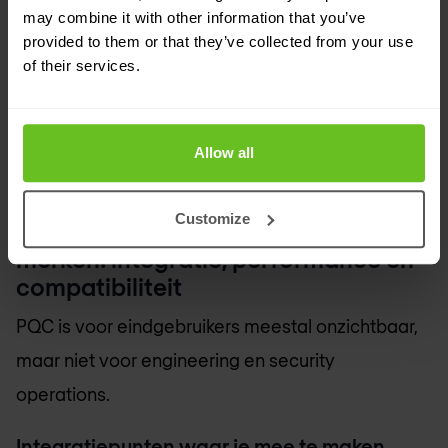
may combine it with other information that you’ve
provided to them or that they’ve collected from your use
of their services.
Allow all
Customize
4. De verandering die je wél gaat
merken: integratie, performance en
compatibiliteit
PQC is voor eindgebruikers meestal onzichtbaar,
maar niet voor engineering en security
operations.
Integratiepunten waar je mee te maken