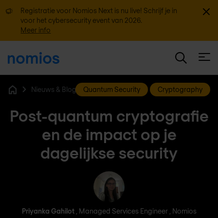
Sluit
Registratie voor Nomios Next is nu live! Schrijf je in
voor het cybersecurity event van 2026.
Meer info
Open
Nieuws & Blog
Quantum Security
Cryptography
Home
Post-quantum cryptografie
en de impact op je
dagelijkse security
Priyanka Gahilot
Priyanka Gahilot
, Managed Services Engineer , Nomios