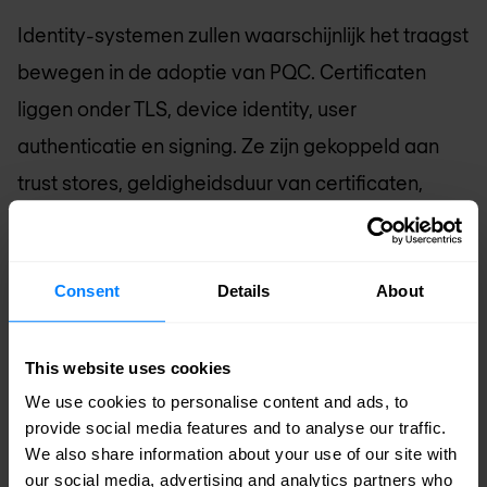
Identity-systemen zullen waarschijnlijk het traagst
bewegen in de adoptie van PQC. Certificaten
liggen onder TLS, device identity, user
authenticatie en signing. Ze zijn gekoppeld aan
trust stores, geldigheidsduur van certificaten,
hardware-afhankelijkheden en interoperabiliteit
met derde partijen.
Consent
Details
About
This website uses cookies
We use cookies to personalise content and ads, to
provide social media features and to analyse our traffic.
We also share information about your use of our site with
our social media, advertising and analytics partners who