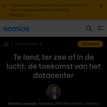
Sluit
Registratie voor Nomios Next is nu live! Schrijf je in
voor het cybersecurity event van 2026.
Meer info
Open
Nieuws & Blog
Datacenter
Home
Te land, ter zee of in de
lucht: de toekomst van het
datacenter
Richard Landman
Richard Landman
, Marketing & Portfolio Director , Nomios