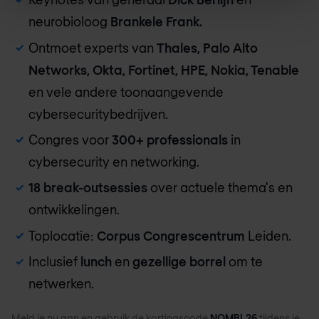
neurobioloog
Brankele Frank.
Ontmoet experts van
Thales, Palo Alto
Networks, Okta, Fortinet, HPE, Nokia, Tenable
en vele andere toonaangevende
cybersecuritybedrijven.
Congres voor
300+ professionals
in
cybersecurity en networking.
18 break-outsessies
over actuele thema's en
ontwikkelingen.
Toplocatie:
Corpus Congrescentrum
Leiden.
Inclusief
lunch
en
gezellige borrel
om te
netwerken.
Meld je nu aan en gebruik de kortingscode
NOMBL26
tijdens je