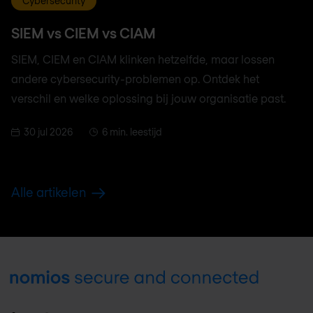
Cybersecurity
SIEM vs CIEM vs CIAM
SIEM, CIEM en CIAM klinken hetzelfde, maar lossen
andere cybersecurity-problemen op. Ontdek het
verschil en welke oplossing bij jouw organisatie past.
30 jul 2026
6 min. leestijd
Alle artikelen
Footer