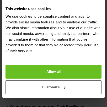
This website uses cookies
We use cookies to personalise content and ads, to
Kom naar Nomios Next op 17
provide social media features and to analyse our traffic.
We also share information about your use of our site with
september
our social media, advertising and analytics partners who
Volg jij alle ontwikkelingen in cybersecurity? Op 17
may combine it with other information that you’ve
provided to them or that they’ve collected from your use
september ben je in één dag bijgepraat over
of their services.
quantum security, digitale soevereiniteit, AI in
Security, geopolitiek, Identity Security,
Allow all
internationale cybercrime, secure networking en
meer.
Customize
Nomios Next
kort samengevat:
Keynotes van generaal
Dick Berlijn
en