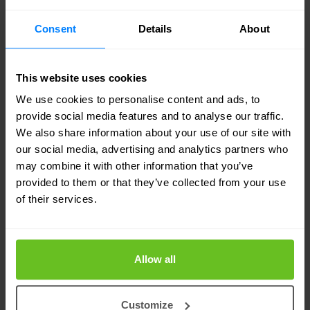
beveiliging en nummerportabiliteit, ontworpen
voor convergentie over legacy- en next-
Consent
Details
About
generation-netwerken. Hun actieve 5G roadmap
ondersteunt service providers met hun netwerk
This website uses cookies
overgang naar 5G NG Core, met de Service
We use cookies to personalise content and ads, to
Communication Proxy (SCP), Binding Support
provide social media features and to analyse our traffic.
We also share information about your use of our site with
Function (BSF), Security Edge Protection Proxy
our social media, advertising and analytics partners who
(SEPP), 5G EIR, 4G-5G interworking en multi-
may combine it with other information that you’ve
provided to them or that they’ve collected from your use
protocol signalering orchestration. Alle
of their services.
BroadForward producten zijn hardware-
agnostisch en ondersteunen netwerkvirtualisatie,
OpenStack en cloud-implementatie. De
Allow all
softwareontwikkeling van BroadForward gebeurt
volledig in Nederland.
Customize