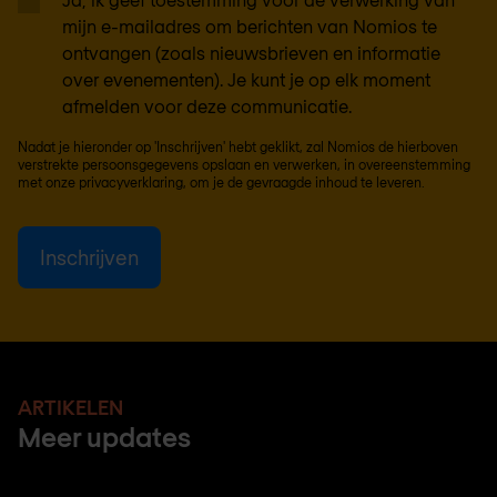
mijn e-mailadres om berichten van Nomios te
ontvangen (zoals nieuwsbrieven en informatie
over evenementen). Je kunt je op elk moment
afmelden voor deze communicatie.
Nadat je hieronder op 'Inschrijven' hebt geklikt, zal Nomios de hierboven
verstrekte persoonsgegevens opslaan en verwerken, in overeenstemming
met onze
privacyverklaring
, om je de gevraagde inhoud te leveren.
ARTIKELEN
Meer updates