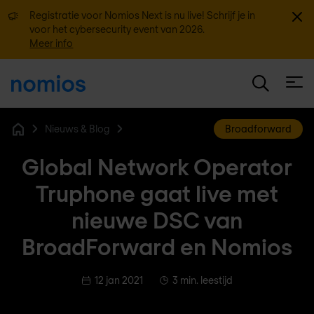
Sluit
Registratie voor Nomios Next is nu live! Schrijf je in
voor het cybersecurity event van 2026.
Meer info
Open
Nieuws & Blog
Broadforward
Home
Global Network Operator
Truphone gaat live met
nieuwe DSC van
BroadForward en Nomios
12 jan 2021
3 min. leestijd