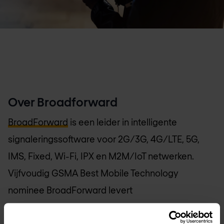
Over Broadforward
BroadForward
is een leider in intelligente
signaleringssoftware voor 2G/3G, 4G/LTE, 5G,
IMS, Fixed, Wi-Fi, IPX en M2M/IoT netwerken.
Vijfvoudig GSMA Best Mobile Technology
nominee BroadForward levert
kernnetwerkproducten voor routing, interworking,