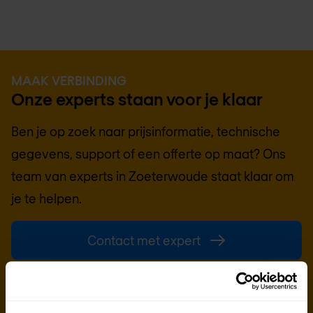
MAAK VERBINDING
Onze experts staan voor je klaar
Ben je op zoek naar prijsinformatie, technische
gegevens, support of een offerte op maat? Ons
team van experts in
Zoeterwoude
staat klaar om
je te helpen.
Contact met expert
Offerte aanvragen