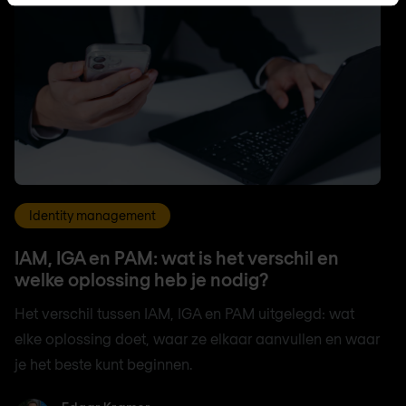
Identity management
IAM, IGA en PAM: wat is het verschil en
welke oplossing heb je nodig?
Het verschil tussen IAM, IGA en PAM uitgelegd: wat
elke oplossing doet, waar ze elkaar aanvullen en waar
je het beste kunt beginnen.