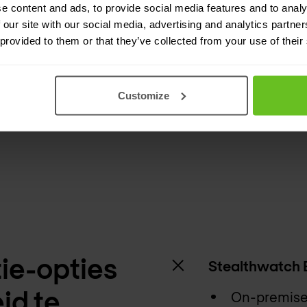
e content and ads, to provide social media features and to analy
 en open voor eenvoud, verenigd op
 our site with our social media, advertising and analytics partn
ert de operationele efficiëntie met
 provided to them or that they’ve collected from your use of their
rblijftijd van bedreigingen en door
pliant te blijven en aanvallen tegen
Customize
ie-opties
Stealthwatch 
id te
On-premise