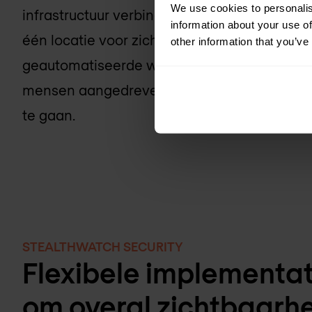
We use cookies to personalis
infrastructuur verbindt. Het is geïntegreerd
information about your use of
één locatie voor zichtbaarheid en maximalise
other information that you’ve
geautomatiseerde workflows. Verminder de ve
mensen aangedreven taken drastisch om com
te gaan.
STEALTHWATCH SECURITY
Flexibele implementat
om overal zichtbaarhe