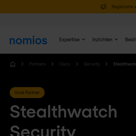
Registratie v
Expertise
Inzichten
Bedri
Partners
Cisco
Security
Stealthwat
Home
Gold Partner
Stealthwatch
Security