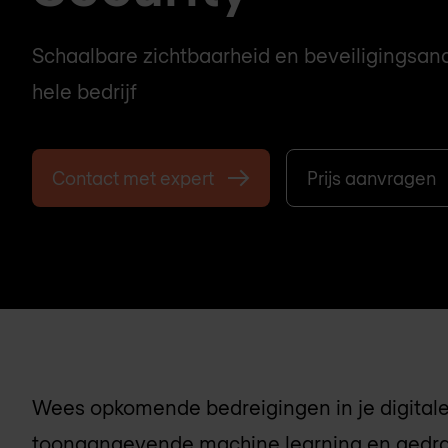
Schaalbare zichtbaarheid en beveiligingsan
hele bedrijf
Contact met expert
Prijs aanvragen
Wees opkomende bedreigingen in je digitale 
toonaangevende machine learning en gedra