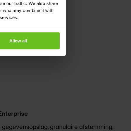
se our traffic. We also share
ers who may combine it with
 services.
Allow all
Enterprise
 gegevensopslag, granulaire afstemming,