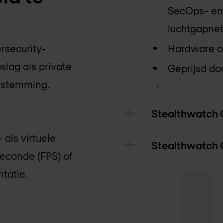
SecOps- en
luchtgapne
rsecurity-
Hardware of
lag als private
Geprijsd do
afstemming,
Stealthwatch C
als virtuele
Stealthwatch C
seconde (FPS) of
tatie.