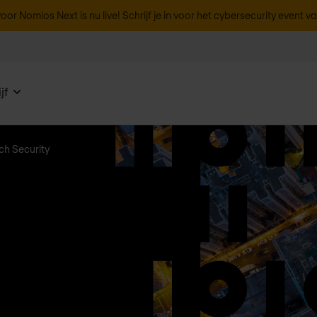
oor Nomios Next is nu live! Schrijf je in voor het cybersecurity event v
jf
ch Security