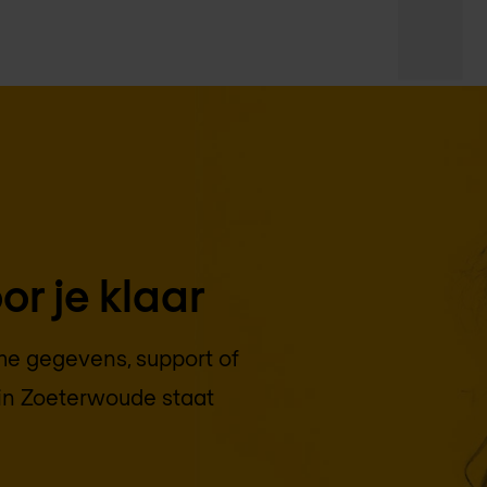
r je klaar
che gegevens, support of
in
Zoeterwoude
staat