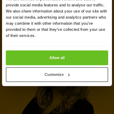
team van experts in
Zoeterwoude
staat klaar om
provide social media features and to analyse our traffic.
We also share information about your use of our site with
je te helpen.
our social media, advertising and analytics partners who
may combine it with other information that you’ve
Contact met expert
provided to them or that they’ve collected from your use
of their services.
Offerte aanvragen
Allow all
Customize