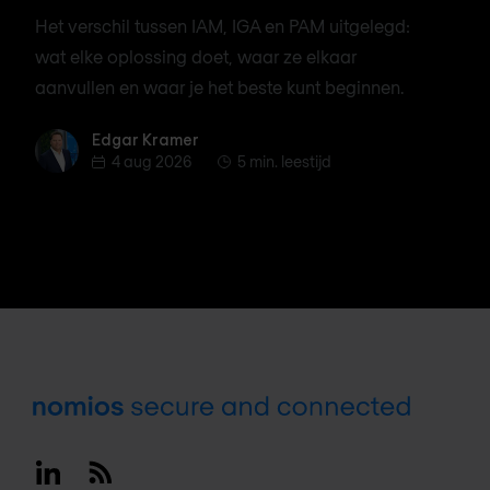
Het verschil tussen IAM, IGA en PAM uitgelegd:
wat elke oplossing doet, waar ze elkaar
aanvullen en waar je het beste kunt beginnen.
Edgar Kramer
Edgar Kramer
4 aug 2026
5 min. leestijd
Footer
Linkedin
RSS