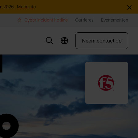
Sluite
an 2026.
Meer info
Cyber incident hotline
Carrières
Evenementen
Neem contact op