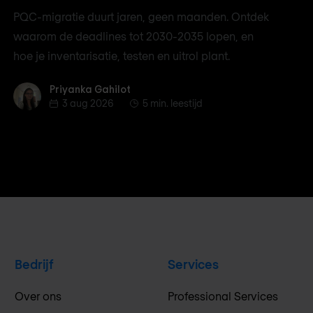
PQC-migratie duurt jaren, geen maanden. Ontdek
waarom de deadlines tot 2030-2035 lopen, en
hoe je inventarisatie, testen en uitrol plant.
Priyanka Gahilot
Priyanka Gahilot
3 aug 2026
5 min. leestijd
Bedrijf
Services
Over ons
Professional Services