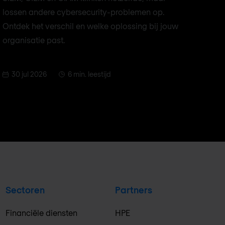
lossen andere cybersecurity-problemen op.
Ontdek het verschil en welke oplossing bij jouw
organisatie past.
30 jul 2026
6 min. leestijd
Sectoren
Partners
Financiële diensten
HPE