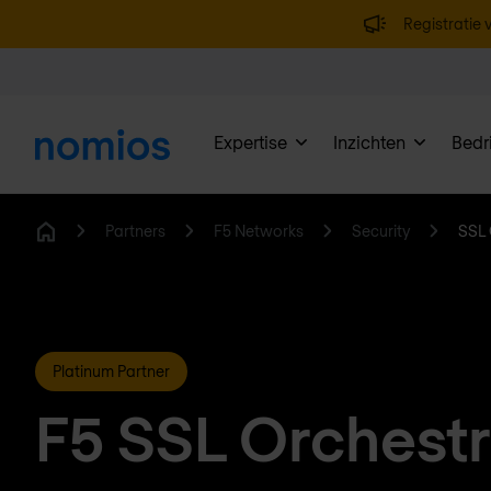
Registratie v
Expertise
Inzichten
Bedri
Partners
F5 Networks
Security
SSL 
Home
Platinum Partner
F5 SSL Orchestr