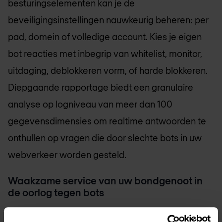
besturingselementen kan je de
beveiligingsinstellingen nauwkeurig beheren: per
pad, domein of volledige account. Kies je eigen
bot reacties met inbegrip van whitelist, monitor,
uitdaging, deblokkeren vorm, of harde blokkeren.
Diepgaande rapportage biedt een granulaire
analyse op logniveau van meer dan 100
gegevensdimensies om realtime antwoorden te
onthullen op vragen die door slechte bots in uw
webverkeer worden gesteld.
Waakzame service van uw bondgenoot in
de oorlog tegen bots
Als partner in de oorlog tegen bots, biedt Imperva