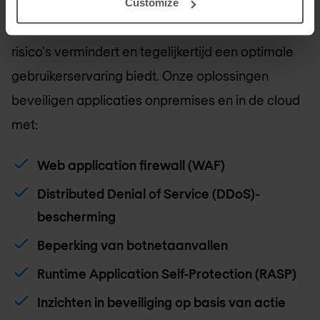
Advanced Bot Protection is een belangrijk
Customize
onderdeel van Imperva Application Security, dat
risico's vermindert en tegelijkertijd een optimale
gebruikerservaring biedt. Onze oplossingen
beveiligen applicaties onpremises en in de cloud
met:
Web application firewall (WAF)
Distributed Denial of Service (DDoS)-
bescherming
Beperking van botnetaanvallen
Runtime Application Self-Protection (RASP)
Inzichten in beveiliging op basis van actie