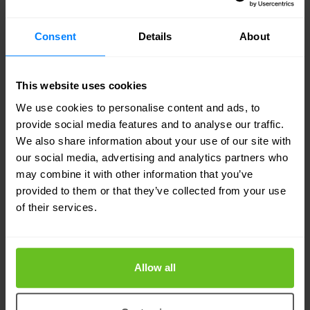
waakzame en toegewijde ondersteuning.
Imperva begrijpt dat elke aanval, op elk moment,
Consent
Details
About
een bedreiging is voor het zakelijke
levensonderhoud. Imperva begrijpt het bot
This website uses cookies
probleem beter dan wie dan ook. Imperva's
We use cookies to personalise content and ads, to
provide social media features and to analyse our traffic.
analisten hebben meer jaren ervaring in het
We also share information about your use of our site with
bestrijden van slechte bots dan concurrerende
our social media, advertising and analytics partners who
may combine it with other information that you’ve
bot verdedigingsproducten hebben bestaan.
provided to them or that they’ve collected from your use
of their services.
IMPERVA
Allow all
Imperva application security