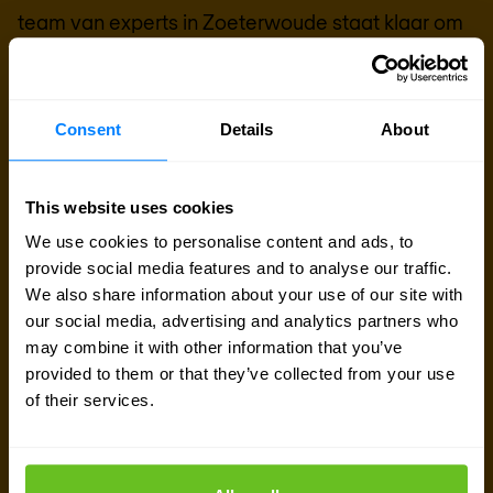
team van experts in
Zoeterwoude
staat klaar om
je te helpen.
Contact met expert
Consent
Details
About
Offerte aanvragen
This website uses cookies
We use cookies to personalise content and ads, to
provide social media features and to analyse our traffic.
We also share information about your use of our site with
our social media, advertising and analytics partners who
may combine it with other information that you’ve
provided to them or that they’ve collected from your use
of their services.