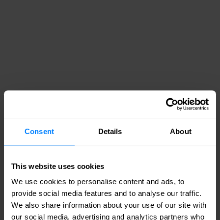
Fabrics voor geautomatiseerde
datacenters
De vraag van bedrijven naar flexibiliteit en
Consent
Details
About
betrouwbaarheid zonder compromissen versnelt
de toepassing van op standaarden gebaseerde
This website uses cookies
fabrics met automatisering. Nieuwe
We use cookies to personalise content and ads, to
provide social media features and to analyse our traffic.
applicatiearchitecturen, die resulteren in
We also share information about your use of our site with
veranderende verkeerspatronen en dynamische
our social media, advertising and analytics partners who