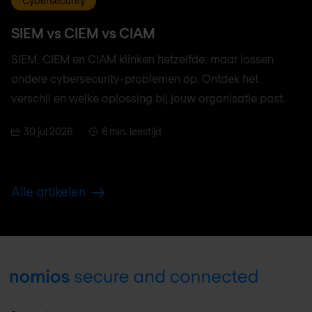
Cybersecurity
SIEM vs CIEM vs CIAM
SIEM, CIEM en CIAM klinken hetzelfde, maar lossen
andere cybersecurity-problemen op. Ontdek het
verschil en welke oplossing bij jouw organisatie past.
30 jul 2026
6 min. leestijd
Alle artikelen
Footer