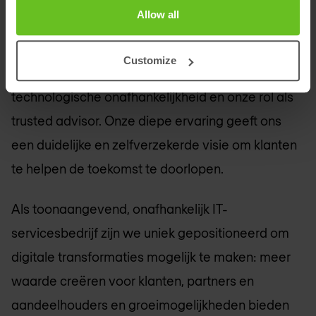
Nomios Nederland
is een toonaangevende
Allow all
netwerk- en beveiligingsintegrator die zich
toelegt op het leveren van superieure
Customize
oplossingen en diensten. We zijn trots op onze
technologische onafhankelijkheid en onze rol als
trusted advisor. Onze diepe ervaring geeft ons
een duidelijke en zelfverzekerde visie om klanten
te helpen de toekomst te doorlopen.
Als toonaangevend, onafhankelijk IT-
servicesbedrijf zijn we uniek gepositioneerd om
digitale transformaties mogelijk te maken: meer
waarde creëren voor klanten, partners en
aandeelhouders en groeimogelijkheden bieden