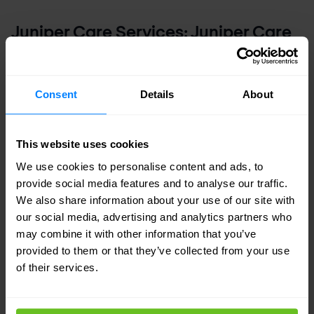
Juniper Care Services: Juniper Care
Plus en Juniper Care
Juniper Care Plus levert proactieve en
Consent
Details
About
gepersonaliseerde diensten, evolueert mee met
je zakelijke initiatieven en biedt de hoogste
This website uses cookies
netwerkbeschikbaarheid.
We use cookies to personalise content and ads, to
Juniper Care verbetert de productiviteit van het
provide social media features and to analyse our traffic.
personeel en verlaagt de operationele kosten
We also share information about your use of our site with
our social media, advertising and analytics partners who
door 24x7 ondersteuning en automatisering met
may combine it with other information that you’ve
prijzen te winnen.
provided to them or that they’ve collected from your use
of their services.
Over
Nomios Nederland