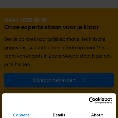
MAAK VERBINDING
Onze experts staan voor je klaar
Ben je op zoek naar prijsinformatie, technische
gegevens, support of een offerte op maat? Ons
team van experts in
Zoeterwoude
staat klaar om
je te helpen.
Contact met expert
Offerte aanvragen
Consent
Details
About