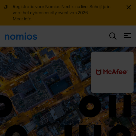
Sluit
Registratie voor Nomios Next is nu live! Schrijf je in
voor het cybersecurity event van 2026.
Meer info
Open
...
Cloud security
Home