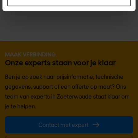
MAAK VERBINDING
Onze experts staan voor je klaar
Ben je op zoek naar prijsinformatie, technische
gegevens, support of een offerte op maat? Ons
team van experts in
Zoeterwoude
staat klaar om
je te helpen.
Contact met expert