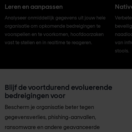
Leren en aanpassen
Nativ
Analyseer onmiddellijk gegevens uit jouw hele
Verbete
organisatie om opkomende bedreigingen te
beveili
voorspellen en te voorkomen, hoofdoorzaken
naadloo
vast te stellen en in realtime te reageren.
van inf
stools.
Blijf de voortdurend evoluerende
bedreigingen voor
Bescherm je organisatie beter tegen
gegevensverlies, phishing-aanvallen,
ransomware en andere geavanceerde