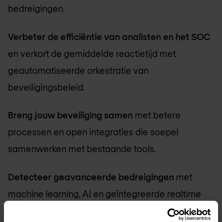
bedreigingen.
Verbeter de efficiëntie van analisten en het SOC
en verkort de gemiddelde reactietijd met
geautomatiseerde orkestratie van
beveiligingsbeleid.
Breng jouw beveiliging samen
met betere
processen en open integraties die soepel
samenwerken met bestaande tools.
Detecteer geavanceerde bedreigingen
met
machine learning, AI en geïntegreerde realtime
cyberintelligentie.