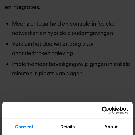
en integraties.
Meer zichtbaarheid en controle in fysieke
netwerken en hybride cloudomgevingen
Verklein het doelwit en zorg voor
ononderbroken naleving
Implementeer beveiligingswijzigingen in enkele
minuten in plaats van dagen.
Onze Tufin-experts staan voor je
klaar
Consent
Details
About
Nomios Nederland
is een bekroonde partner van