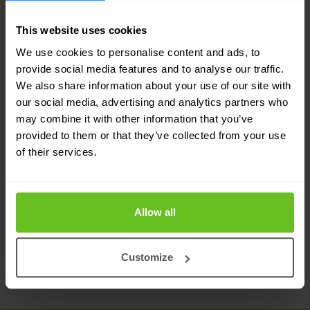
Tufin met verschillende geavanceerde
This website uses cookies
specialiteiten. Onder onze medewerkers
We use cookies to personalise content and ads, to
bevinden zich dan ook meerdere engineers die
provide social media features and to analyse our traffic.
We also share information about your use of our site with
door Tufin zijn gecertificeerd als technisch experts
our social media, advertising and analytics partners who
op het gebied van hun oplossingen. Dit betekent
may combine it with other information that you’ve
provided to them or that they’ve collected from your use
dat je kunt rekenen op de technische knowhow en
of their services.
praktische ervaring van
Nomios Nederland
bij het
nauwgezet evalueren van de technische
vereisten en het ontwerpen, implementeren en
Allow all
beheren van jouw Tufin-oplossing.
Customize