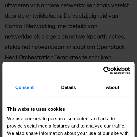
uitvoeren van andere netwerktaken zoals vereist
door de ontwikkelaars. De veelzijdigheid van
Contrail Networking, met behulp van
netwerkbeleidsregels en netwerkpoortfuncties,
stelde het netwerkteam in staat om OpenStack
Heat Orchestration Templates te schrijven,
verpakt in Ansible-code, om complexe
loadbalancers en dedicated omgevingen in te
Consent
Details
About
zetten voor de ontwikkelteams. Ontwikkelaars
kunnen hun eigen verzoeken voorzien via Ansible
playbooks.
This website uses cookies
We use cookies to personalise content and ads, to
"We zijn van dagen naar uren gegaan om
provide social media features and to analyse our traffic.
We also share information about your use of our site with
infrastructuur te provisionen", zegt Grech. "Het