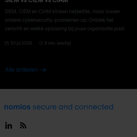
SIEM, CIEM en CIAM klinken hetzelfde, maar lossen
andere cybersecurity-problemen op. Ontdek het
verschil en welke oplossing bij jouw organisatie past.
30 jul 2026
6 min. leestijd
Alle artikelen
Footer
Linkedin
RSS