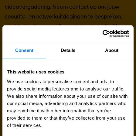
videovergadering. Neem contact op om jouw
security- en netwerkuitdagingen te bespreken,
aanbieders te vergelijken of om van gedachten te
wisselen over jouw komende IT-projecten. Wij zijn
er om jou te helpen.
Consent
Details
About
Contact met expert
This website uses cookies
We use cookies to personalise content and ads, to
Offerte aanvragen
provide social media features and to analyse our traffic.
We also share information about your use of our site with
our social media, advertising and analytics partners who
may combine it with other information that you’ve
provided to them or that they’ve collected from your use
of their services.