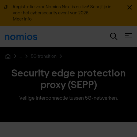
Sluit
Registratie voor Nomios Next is nu live! Schrijf je in
voor het cybersecurity event van 2026.
Meer info
Open
...
5G transition
Home
Security edge protection
proxy (SEPP)
Veilige interconnectie tussen 5G-netwerken.