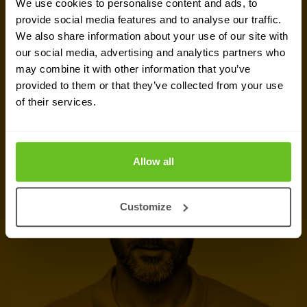
aanbieders te vergelijken of om van gedachten te
We use cookies to personalise content and ads, to
provide social media features and to analyse our traffic.
wisselen over jouw komende IT-projecten. Wij zijn
We also share information about your use of our site with
er om jou te helpen.
our social media, advertising and analytics partners who
may combine it with other information that you’ve
provided to them or that they’ve collected from your use
Contact met expert
of their services.
Offerte aanvragen
Allow all
Customize