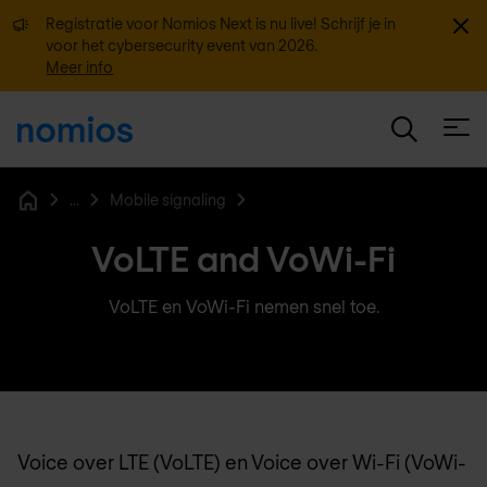
Sluit
Registratie voor Nomios Next is nu live! Schrijf je in
voor het cybersecurity event van 2026.
Meer info
Open
...
Mobile signaling
Home
VoLTE and VoWi-Fi
VoLTE en VoWi-Fi nemen snel toe.
Voice over LTE (VoLTE) en Voice over Wi-Fi (VoWi-