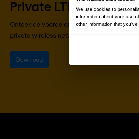
Private LTE netwerken
We use cookies to personalis
information about your use of
Ontdek de voordelen van private LTE netwer
other information that you’ve
private wireless netwerken.
Download