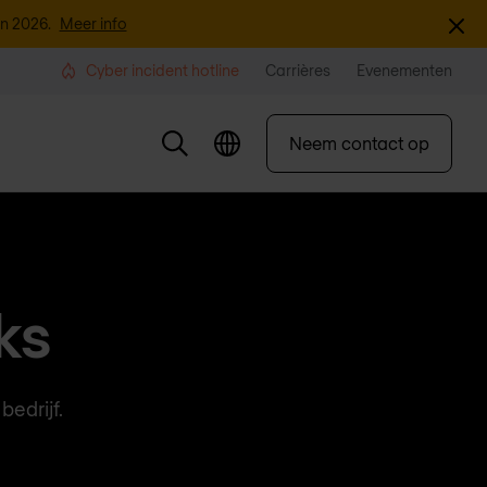
Sluite
an 2026.
Meer info
Cyber incident hotline
Carrières
Evenementen
Neem contact op
ks
bedrijf.