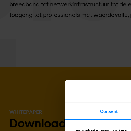
breedband tot netwerkinfrastructuur tot de 
toegang tot professionals met waardevolle, 
Consent
WHITEPAPER
Download de whitepa
This website uses cookies