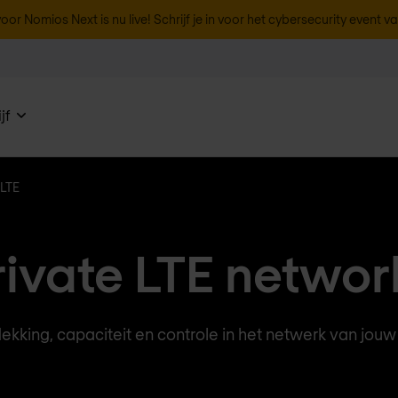
oor Nomios Next is nu live! Schrijf je in voor het cybersecurity event v
jf
 LTE
rivate LTE networ
kking, capaciteit en controle in het netwerk van jouw 