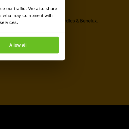
se our traffic. We also share
Marcel Muller
ers who may combine it with
SASE Area Sales Executive Nordics & Benelux,
 services.
Palo Alto Networks,
Allow all