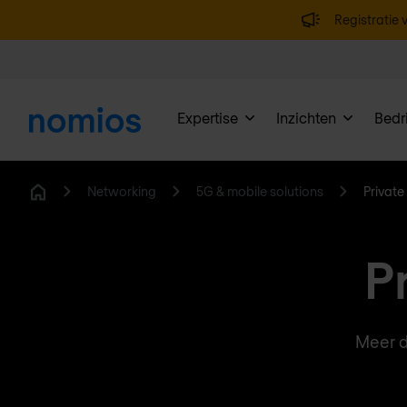
Registratie v
Expertise
Inzichten
Bedri
Networking
5G & mobile solutions
Private
Home
P
Meer de