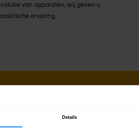
evolutie van apparaten, wij geven u
praktische ervaring.
Details
per over