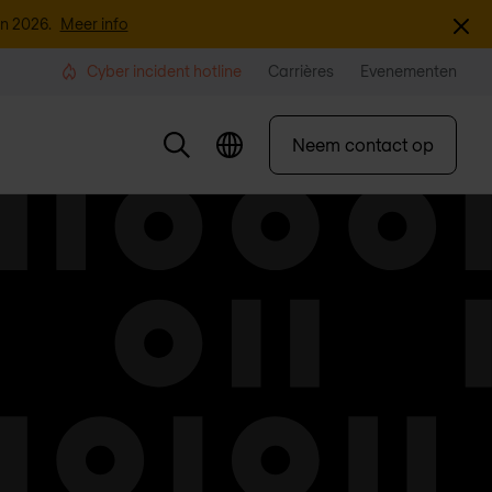
Sluite
an 2026.
Meer info
Cyber incident hotline
Carrières
Evenementen
Neem contact op