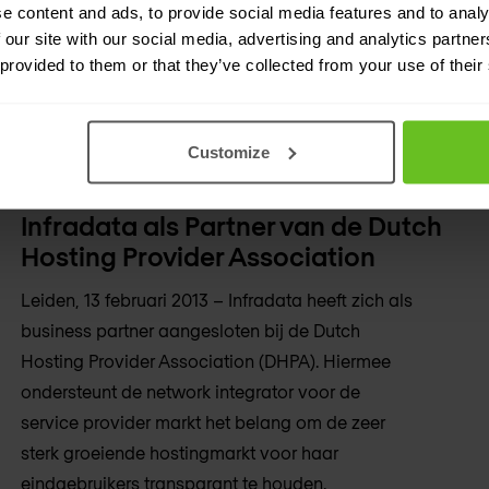
e content and ads, to provide social media features and to analy
 our site with our social media, advertising and analytics partn
 provided to them or that they’ve collected from your use of their
Customize
Infradata als Partner van de Dutch
Hosting Provider Association
Leiden, 13 februari 2013 – Infradata heeft zich als
business partner aangesloten bij de Dutch
Hosting Provider Association (DHPA). Hiermee
ondersteunt de network integrator voor de
service provider markt het belang om de zeer
sterk groeiende hostingmarkt voor haar
eindgebruikers transparant te houden.