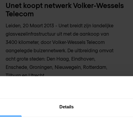
Unet koopt netwerk Volker-Wessels
Telecom
Leiden, 20 Maart 2013 - Unet breidt zijn landelijke
glasvezelinfrastructuur uit met de aankoop van
3400 kilometer, door Volker-Wessels Telecom
aangelegde buizennetwerk. De uitbreiding omvat
acht grote steden: Den Haag, Eindhoven,
Enschede, Groningen, Nieuwegein, Rotterdam,
Tilburg en Utrecht.
20 mrt 2013
1 min. leestijd
Details