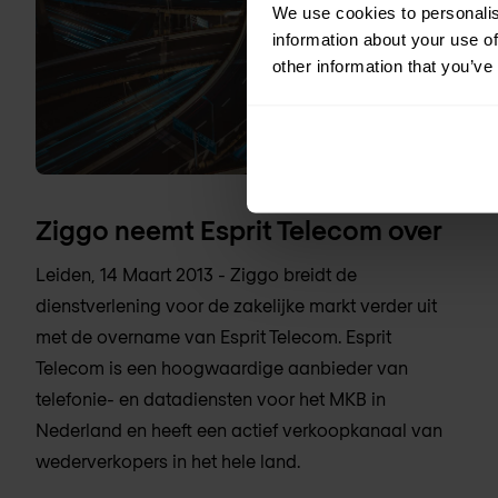
We use cookies to personalis
information about your use of
other information that you’ve
Ziggo neemt Esprit Telecom over
Leiden, 14 Maart 2013 - Ziggo breidt de
dienstverlening voor de zakelijke markt verder uit
met de overname van Esprit Telecom. Esprit
Telecom is een hoogwaardige aanbieder van
telefonie- en datadiensten voor het MKB in
Nederland en heeft een actief verkoopkanaal van
wederverkopers in het hele land.