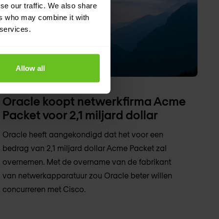
se our traffic. We also share
ers who may combine it with
 services.
Allow all
Oracle koopt netwerkfirma Acme
Packet voor 2,1 miljard dollar
Oracle heeft aangekondigd dat het voor een
bedrag van 2,1 miljard dollar Acme Packet zal
overnemen. Met de overname van de fabrikant
van netwerkapparatuur zou Oracle beter willen
concurreren met Cisco.