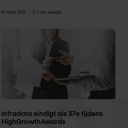
4 feb 2013
1 min. leestijd
Infradata eindigt als 37e tijdens
HighGrowthAwards