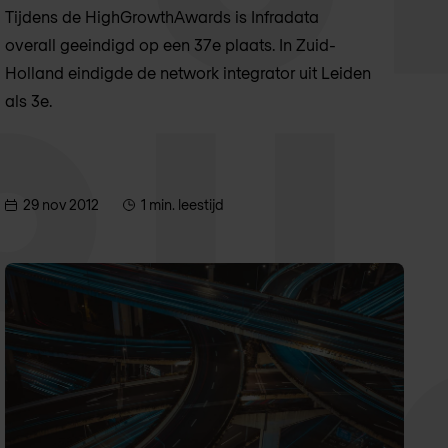
Tijdens de HighGrowthAwards is Infradata
overall geeindigd op een 37e plaats. In Zuid-
Holland eindigde de network integrator uit Leiden
als 3e.
29 nov 2012
1 min. leestijd