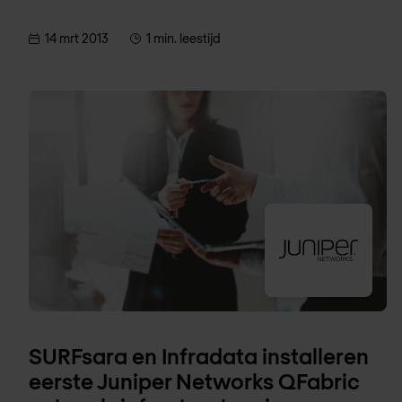
14 mrt 2013
1 min. leestijd
SURFsara en Infradata installeren
eerste Juniper Networks QFabric