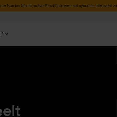
oor Nomios Next is nu live! Schrijf je in voor het cybersecurity event v
jf
elt