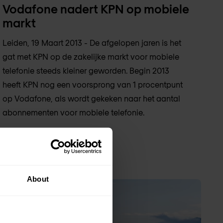
Vodafone nadert KPN op mobiele
markt
Leiden, 19 Maart 2013 - De afgelopen jaren is het
gat met KPN op de zakelijke markt voor mobiele
telefonie steeds kleiner geworden. Begin 2013
heeft KPN nog een voorsprong van 1 procentpunt
op Vodafone, als wordt gekeken naar het aantal
abonnementen voor mobiele telefonie.
19 mrt 2013
1 min. leestijd
About