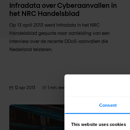
Infradata over Cyberaanvallen in
het NRC Handelsblad
Op 13 april 2013 werd Infradata in het NRC
Handelsblad gequote naar aanleiding van een
interview over de recente DDoS-aanvallen die
Nederland teisteren.
12 apr 2013
1 min. leestijd
Consent
This website uses cookies