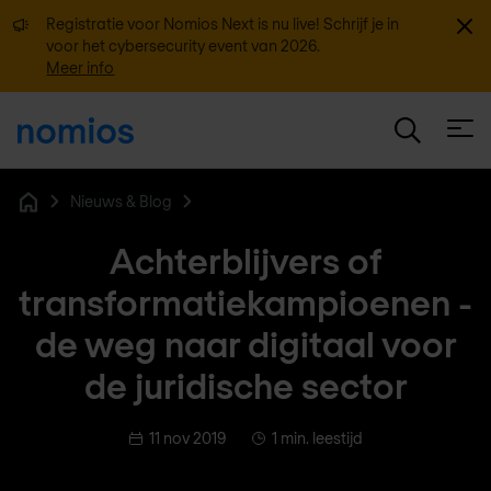
Sluit
Registratie voor Nomios Next is nu live! Schrijf je in
voor het cybersecurity event van 2026.
Meer info
Open
Nieuws & Blog
Home
Achterblijvers of
transformatiekampioenen -
de weg naar digitaal voor
de juridische sector
11 nov 2019
1 min. leestijd