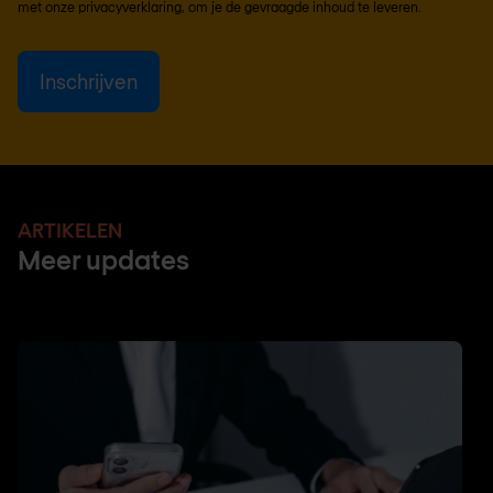
met onze
privacyverklaring
, om je de gevraagde inhoud te leveren.
ARTIKELEN
Meer updates