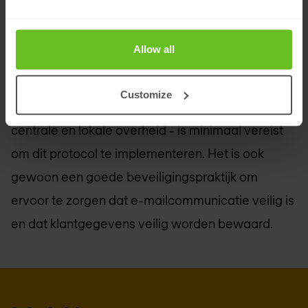
implementatie van DMARC om hun e-maildomein
te beschermen tegen ongeautoriseerd gebruik.
Allow all
Spoof-e-mails zijn een veelvoorkomende
aanvalsvector en elk advocatenkantoor met
Customize
overheidsklanten - zoals de NHS, de politie, de
centrale en lokale overheid - is minimaal vereist
om dit protocol te implementeren. Het is ook
gewoon een goede beveiligingspraktijk om
ervoor te zorgen dat e-mailcommunicatie veilig is
en dat klantgegevens veilig worden bewaard.