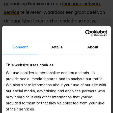
gedaan op Nomios om een
managed network
service
te leveren, waardoor een groot deel van
de dagelijkse taken en het onderhoud dat ze
voorheen zelf deden, is verlicht. Dit specifieke
bedrijf bespaart tijd en geld en kan zich nu richten
op meer klantgerichte projecten.
Consent
Details
About
Daarnaast werken we met hetzelfde bedrijf
This website uses cookies
samen om de productiviteit te verhogen door
We use cookies to personalise content and ads, to
veilig en mobiel werken mogelijk te maken en een
provide social media features and to analyse our traffic.
We also share information about your use of our site with
effectieve
endpoint security
strategie te
our social media, advertising and analytics partners who
implementeren.
may combine it with other information that you’ve
provided to them or that they’ve collected from your use
Andere bedrijven zijn actief bezig met de
of their services.