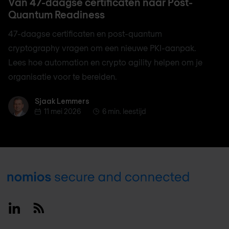
Van 47-daagse certificaten naar Post-
Quantum Readiness
47-daagse certificaten en post-quantum
cryptography vragen om een nieuwe PKI-aanpak.
Lees hoe automation en crypto agility helpen om je
organisatie voor te bereiden.
Sjaak Lemmers
Sjaak Lemmers
11 mei 2026
6 min. leestijd
Footer
Linkedin
RSS