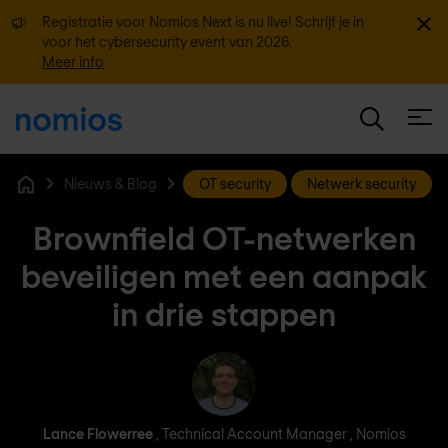
Sluit
Registratie voor Nomios Next is nu live! Schrijf je in
voor het cybersecurity event van 2026.
Meer info
Open
Nieuws & Blog
OT security
Netwerk security
Home
Brownfield OT-netwerken
beveiligen met een aanpak
in drie stappen
Lance Flowerree
Lance Flowerree
, Technical Account Manager , Nomios