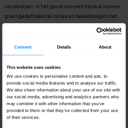
verplaatsen. In het geval van een inbreuk kunnen
goed gedefinieerde zones en beleidsregels het
incident indammen en kritieke activiteiten
beschermen. Door segmentatie te automatiseren,
wordt ook gegarandeerd dat het
Consent
Details
About
beveiligingsbeleid effectief kan worden
geschaald naarmate de omgeving evolueert.
This website uses cookies
We use cookies to personalise content and ads, to
Contact met OT security expert
provide social media features and to analyse our traffic.
We also share information about your use of our site with
our social media, advertising and analytics partners who
may combine it with other information that you’ve
provided to them or that they’ve collected from your use
Samenvatting: Een gelaagde en
of their services.
duurzame OT-beveiliging