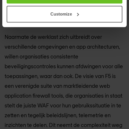
datacenters, of aan de rand - en ongeacht hun
architecturen: monolithisch / legacy,
Customize
microservices, service mesh, of serverless.
Naarmate de werklast zich uitbreidt over
verschillende omgevingen en app architecturen,
willen organisaties consistente
beveiligingscontroles kunnen afdwingen voor alle
toepassingen, waar dan ook. De visie van F5 is
een verenigde suite van marktleidende web
application firewall tools, die organisaties in staat
stelt de juiste WAF voor hun gebruikssituatie in te
zetten en tegelijk beleidslijnen, telemetrie en
inzichten te delen. Dit neemt de complexiteit weg