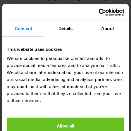
latency en platform-agnostische implementaties
biedt voor moderne, op microservices gebaseerde
applicaties en containers.
Consent
Details
About
F5 Distributed Cloud WAF voor SaaS-gebaseerde
implementaties in een gedistribueerde omgeving die
de operationele overhead vermindert met een
This website uses cookies
optionele volledig managed service.
We use cookies to personalise content and ads, to
provide social media features and to analyse our traffic.
Over het geheel genomen zijn deze
We also share information about your use of our site with
our social media, advertising and analytics partners who
beveiligingsoplossingen best-in-class en blijven
may combine it with other information that you’ve
ze voorop lopen in de innovatie van beveiliging
provided to them or that they’ve collected from your use
of their services.
om organisaties in staat te stellen al hun
toepassingen te beveiligen, waar ze ook worden
ingezet - publieke of private clouds, on-premises
Allow all