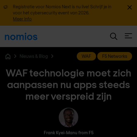
Sluit
Registratie voor Nomios Next is nu live! Schrijf je in
voor het cybersecurity event van 2026.
Meer info
Open
Nieuws & Blog
WAF
F5 Networks
Home
WAF technologie moet zich
aanpassen nu apps steeds
meer verspreid zijn
Frank Kyei-Manu from F5
Frank Kyei-Manu from F5