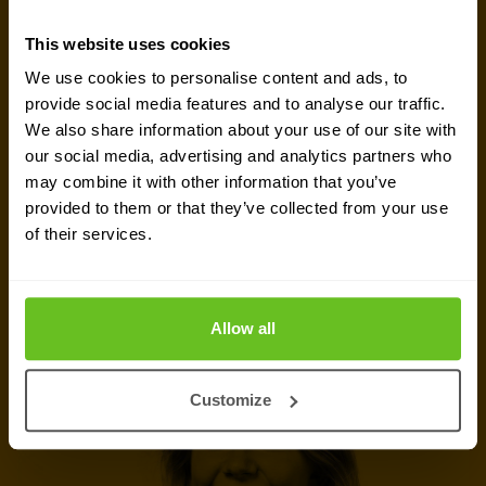
MAAK VERBINDING
This website uses cookies
Onze experts staan voor je klaar
We use cookies to personalise content and ads, to
provide social media features and to analyse our traffic.
Ben je op zoek naar prijsinformatie, technische
We also share information about your use of our site with
gegevens, support of een offerte op maat? Ons
our social media, advertising and analytics partners who
may combine it with other information that you’ve
team van experts in
Zoeterwoude
staat klaar om
provided to them or that they’ve collected from your use
je te helpen.
of their services.
Contact met expert
Allow all
Offerte aanvragen
Customize