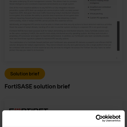
Solution brief
FortiSASE solution brief