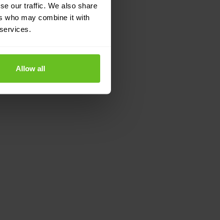
se our traffic. We also share
ers who may combine it with
en
 services.
ce ervaring
Allow all
acity