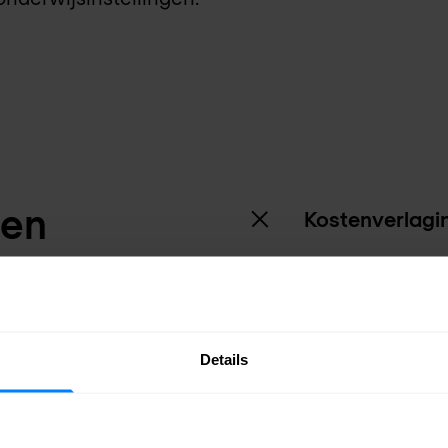
len
Kostenverlagi
Het biedt giga
en
bandbreedte, vo
katalysator voor
n
Verbeterde cap
Details
alen van
Verbeterde con