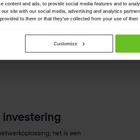
ctuur, met een
e content and ads, to provide social media features and to analy
 our site with our social media, advertising and analytics partn
Milieuvoordel
 provided to them or that they’ve collected from your use of their
Premium servi
Customize
Enhanced Cap
investering
netwerkoplossing; het is een