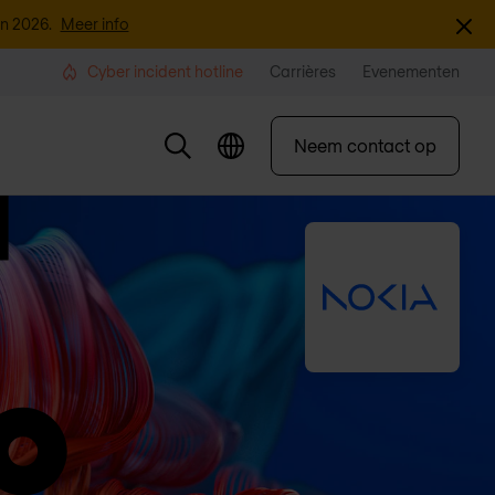
Sluite
an 2026.
Meer info
Cyber incident hotline
Carrières
Evenementen
Neem contact op