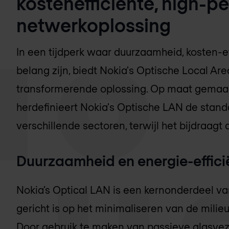
kostenefficiënte, high-p
netwerkoplossing
In een tijdperk waar duurzaamheid, kosten-ef
belang zijn, biedt Nokia's Optische Local Ar
transformerende oplossing. Op maat gemaak
herdefinieert Nokia's Optische LAN de stan
verschillende sectoren, terwijl het bijdraag
Duurzaamheid en energie-effici
Nokia’s Optical LAN is een kernonderdeel v
gericht is op het minimaliseren van de milie
Door gebruik te maken van passieve glasvez