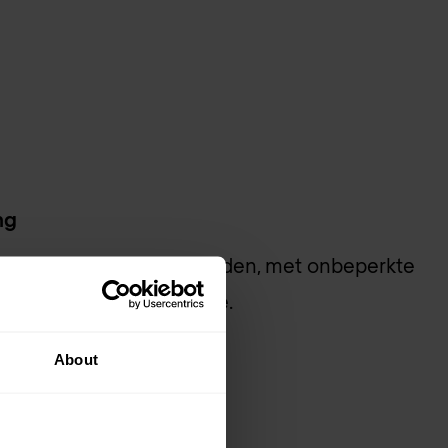
ng
bit- en 10-gigabit-snelheden, met onbeperkte
or de allerbeste service.
aciteit
About
nectiviteit