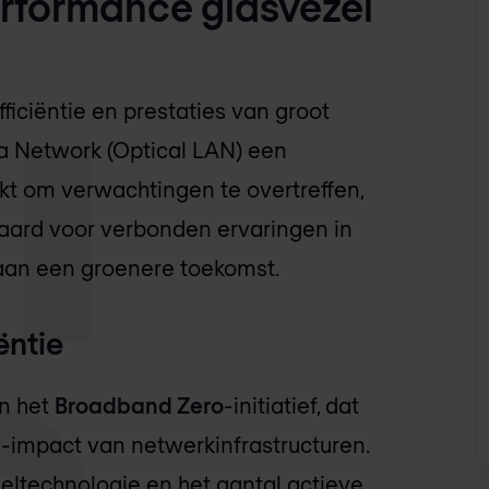
erformance glasvezel
ficiëntie en prestaties van groot
ea Network (Optical LAN) een
t om verwachtingen te overtreffen,
daard voor verbonden ervaringen in
t aan een groenere toekomst.
ëntie
an het
Broadband Zero
-initiatief, dat
u-impact van netwerkinfrastructuren.
eltechnologie en het aantal actieve