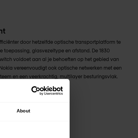
nt
ficiënter door hetzelfde optische transportplatform te
ke toepassing, glasvezeltype en afstand. De 1830
switch voldoet aan al je behoeften op het gebied van
. Nokia vereenvoudigt ook optische netwerken met een
eem en een veerkrachtig, multilayer besturingsvlak.
About