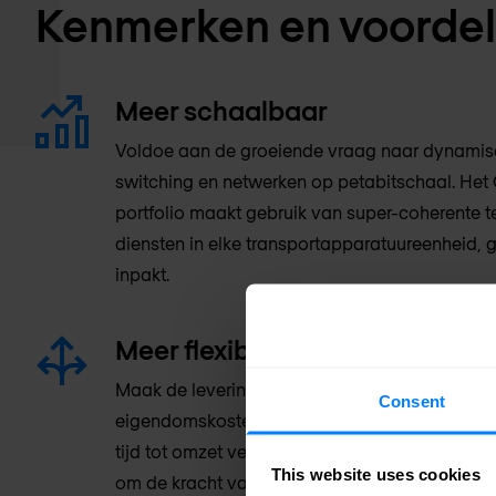
Kenmerken en voorde
Meer schaalbaar
Voldoe aan de groeiende vraag naar dynamisc
switching en netwerken op petabitschaal. Het
portfolio maakt gebruik van super-coherente 
diensten in elke transportapparatuureenheid, g
inpakt.
Meer flexibel
Maak de levering van diensten flexibeler en mi
Consent
eigendomskosten (TCO) van je netwerk met een
tijd tot omzet versnelt. De platforms maken g
This website uses cookies
om de kracht van het meest flexibele en prog