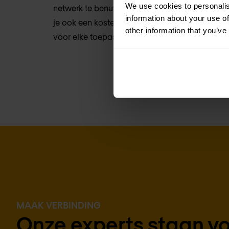
We use cookies to personalis
netwerk te benutten. De flexibiliteit van multil
information about your use of
je ook een kostenefficiënte manier om het maxi
other information that you’ve
voor elke toepassing en elk type glasvezel.
MAAK VERBINDING
Onze experts staan voo