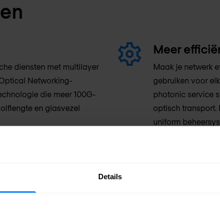
len
Meer efficië
he diensten met multilayer
Maak je netwerk ef
 Optical Networking-
gebruiken voor el
technologie die meer 100G-
photonic service 
olflengte en glasvezel
optisch transport
uniform beheersyst
nimaliseer de totale
Details
 multilayer netwerk dat de
ebruik van SDN-architecturen
rammeerbare optische