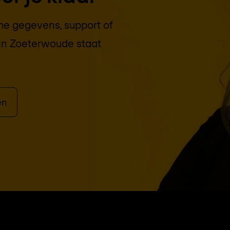
che gegevens, support of
in
Zoeterwoude
staat
en