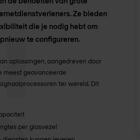
an de behoeften van grote
ernetdienstverleners. Ze bieden
xibiliteit die je nodig hebt om
opnieuw te configureren.
 van oplossingen, aangedreven door
 de meest geavanceerde
ignaalprocessoren ter wereld. Dit
paciteit
engtes per glasvezel
de diensten kunnen leveren