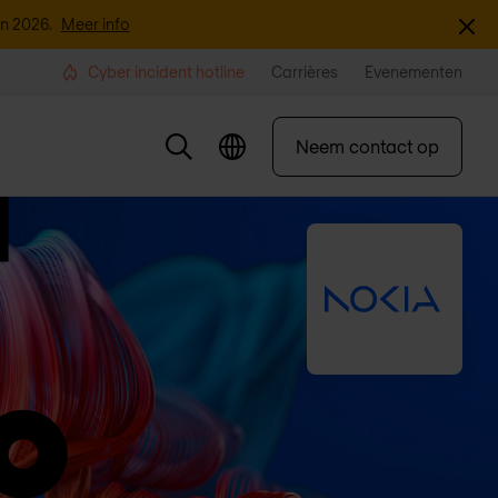
Sluite
an 2026.
Meer info
Cyber incident hotline
Carrières
Evenementen
Neem contact op