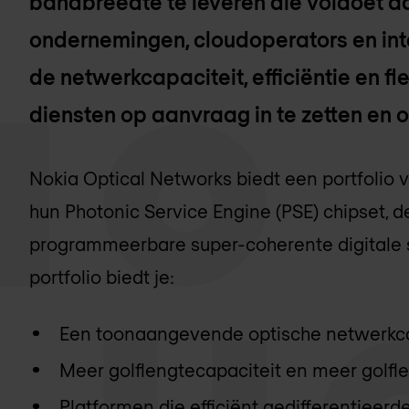
bandbreedte te leveren die voldoet a
ondernemingen, cloudoperators en int
de netwerkcapaciteit, efficiëntie en fle
diensten op aanvraag in te zetten en 
Nokia Optical Networks biedt een portfolio
hun Photonic Service Engine (PSE) chipset,
programmeerbare super-coherente digitale s
portfolio biedt je:
Een toonaangevende optische netwerkca
Meer golflengtecapaciteit en meer golfl
Platformen die efficiënt gedifferentieer