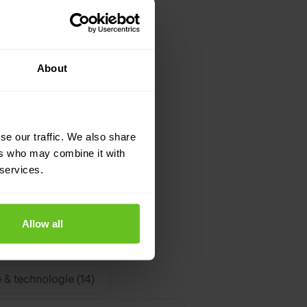
About
se our traffic. We also share
ers who may combine it with
 services.
Allow all
edia & broadcasting (20)
 & technologie (14)