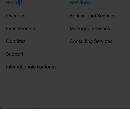
Bedrijf
Services
Over ons
Professional Services
Evenementen
Managed Services
Carrières
Consulting Services
Support
Internationale kantoren
L Zoeterwoude, Nederland
Sitemap
Discla