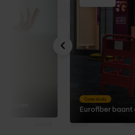
Case study
0 scholen
Eurofiber baant