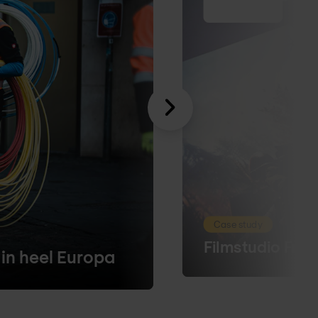
Case study
Filmstudio Fram
in heel Europa