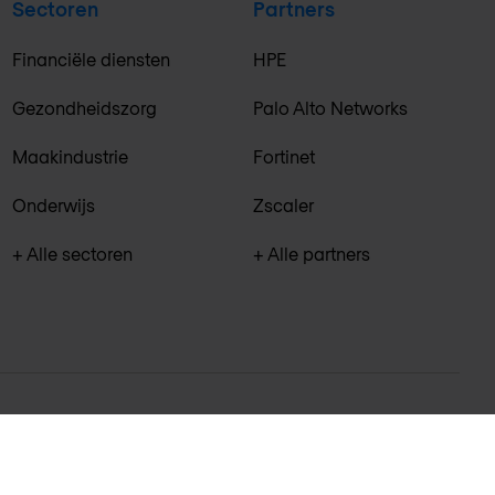
Sectoren
Partners
Financiële diensten
HPE
Gezondheidszorg
Palo Alto Networks
Maakindustrie
Fortinet
Onderwijs
Zscaler
+ Alle sectoren
+ Alle partners
imer
Privacyverklaring
Algemene voorwaarden