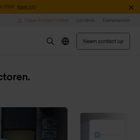
Sluite
an 2026.
Meer info
Cyber incident hotline
Carrières
Evenementen
Neem contact op
ctoren.