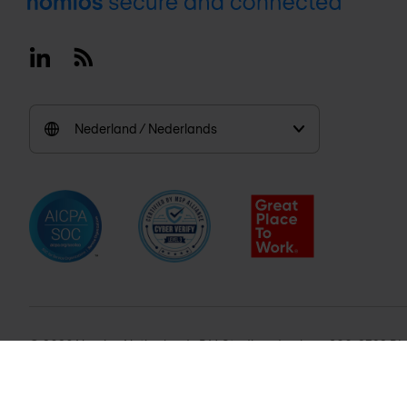
Footer
Linkedin
RSS
Nederland / Nederlands
© 2026 Nomios Netherlands B.V. Stadhouderslaan 900, 2382 B