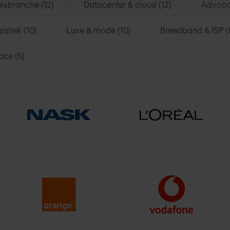
eisbranche (12)
Datacenter & cloud (12)
Advocat
istiek (10)
Luxe & mode (10)
Breedband & ISP (
ace (5)