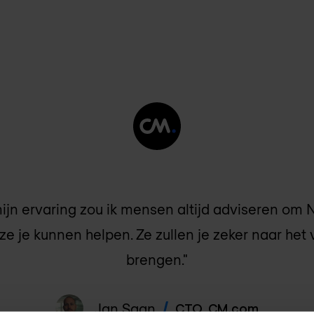
ijn ervaring zou ik mensen altijd adviseren om 
ze je kunnen helpen. Ze zullen je zeker naar he
brengen."
Jan Saan
CTO
,
CM.com