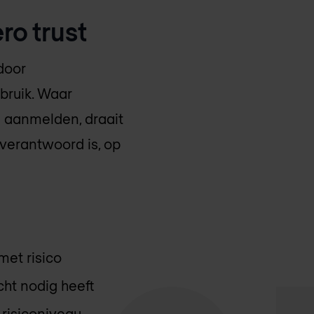
ro trust
door
bruik. Waar
n aanmelden, draait
verantwoord is, op
met risico
cht nodig heeft
 risiconiveau