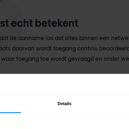
ust echt betekent
 laat de aanname los dat alles binnen een netw
plaats daarvan wordt toegang continu beoordeeld
, waar toegang toe wordt gevraagd en onder w
nal Institute of Standards and Technology (
NIS
lende set van cybersecurity-paradigma’s die ver
kgebaseerde perimeterbeveiliging naar een focu
Details
één punt helder: zero trust is geen product. Het 