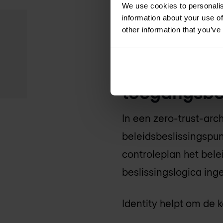
We use cookies to personalis
besluitvorming. Elk t
information about your use of
worden afgedwongen
other information that you’ve
Identiteit a
toegangsbe
In een zero-trust-ar
beleidsbeslissingspu
controleplan het belei
beslissingslogica ing
Identity helpt om de 