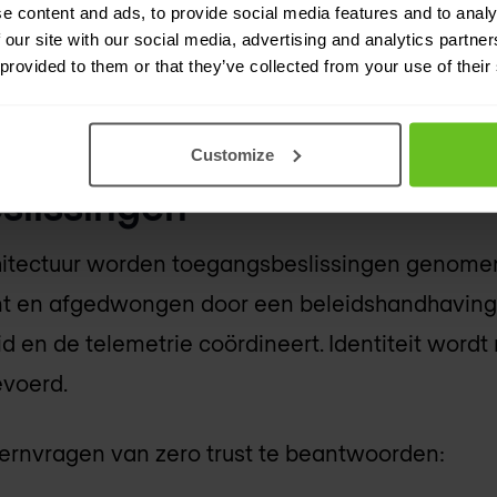
e content and ads, to provide social media features and to analy
oegangsverzoek moet expliciet worden geverifie
 our site with our social media, advertising and analytics partn
.
 provided to them or that they’ve collected from your use of their
ls primaire input voor
Customize
slissingen
chitectuur worden toegangsbeslissingen genome
nt en afgedwongen door een beleidshandhaving
d en de telemetrie coördineert. Identiteit wordt 
evoerd.
kernvragen van zero trust te beantwoorden: