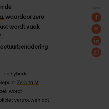
an de
Share
ta
, waardoor zero
rust wordt vaak
f
hitectuurbenadering
d- en hybride
olepunt.
Zero trust
zoek wordt
mpliciet vertrouwen dat