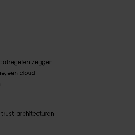
kmaatregelen zeggen
ie, een cloud
m
trust-architecturen,