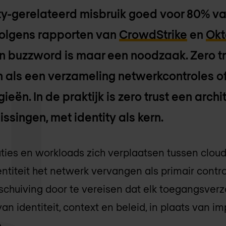
ity-gerelateerd misbruik goed voor 80% v
volgens rapporten van
CrowdStrike
en
Ok
een buzzword is maar een noodzaak. Zero t
 als een verzameling netwerkcontroles o
eën. In de praktijk is zero trust een arc
ssingen, met identity als kern.
aties en workloads zich verplaatsen tussen clou
ntiteit het netwerk vervangen als primair contr
schuiving door te vereisen dat elk toegangsver
n identiteit, context en beleid, in plaats van i
.