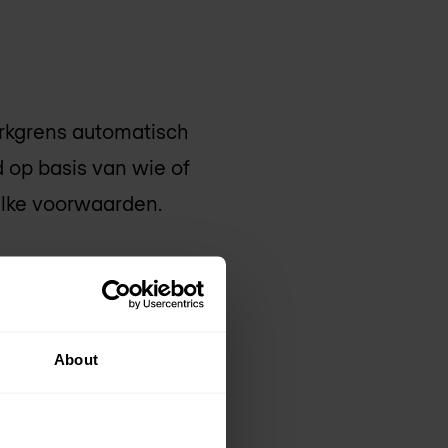
erkgrens automatisch
 op basis van wie of
elke voorwaarden.
T
) definieert zero trust
dediging verschuift
s op gebruikers,
About
is een model voor