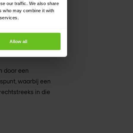
se our traffic. We also share
erd en consistent
ers who may combine it with
 services.
Allow all
n door een
spunt, waarbij een
rechtstreeks in die