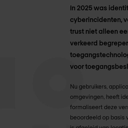
In 2025 was ident
cyberincidenten, 
trust niet alleen 
verkeerd begrepen
toegangstechnologi
voor toegangsbesli
Nu gebruikers, applic
omgevingen, heeft ide
formaliseert deze ver
beoordeeld op basis va
is afgeleid van locatie