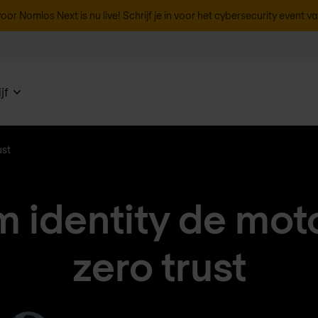
oor Nomios Next is nu live! Schrijf je in voor het cybersecurity event v
jf
ust
identity de moto
zero trust