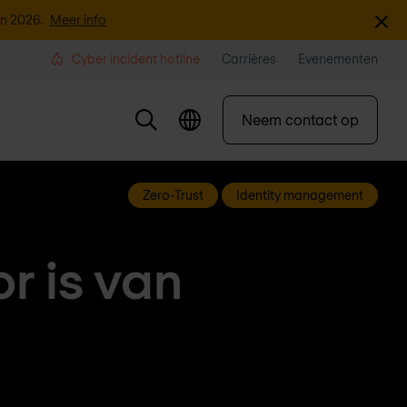
Sluite
an 2026.
Meer info
Cyber incident hotline
Carrières
Evenementen
Neem contact op
Zero-Trust
Identity management
r is van