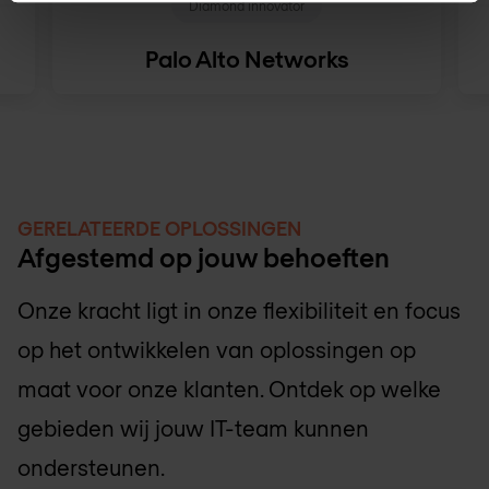
Diamond innovator
Palo Alto Networks
GERELATEERDE OPLOSSINGEN
Afgestemd op jouw behoeften
Onze kracht ligt in onze flexibiliteit en focus
op het ontwikkelen van oplossingen op
maat voor onze klanten. Ontdek op welke
gebieden wij jouw IT-team kunnen
ondersteunen.