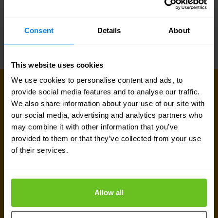
Betere afstemming van resources
Consent
Details
About
This website uses cookies
We use cookies to personalise content and ads, to
MAAK VERBINDING
provide social media features and to analyse our traffic.
Onze experts staan voor je klaar
We also share information about your use of our site with
our social media, advertising and analytics partners who
Ben je op zoek naar prijsinformatie, technische
may combine it with other information that you’ve
provided to them or that they’ve collected from your use
gegevens, support of een offerte op maat? Ons
of their services.
team van experts in
Zoeterwoude
staat klaar om
je te helpen.
Allow all
Contact met expert