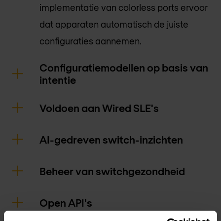
implementatie van colorless ports ervoor
dat apparaten automatisch de juiste
configuraties aannemen.
Configuratiemodellen op basis van
intentie
Voldoen aan Wired SLE's
AI-gedreven switch-inzichten
Beheer van switchgezondheid
Open API's