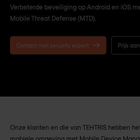
Verbeterde beveiliging op Android en iOS m
Mobile Threat Defense (MTD).
Contact met security expert
Prijs aa
Onze klanten en die van TEHTRIS hebben het
mobiele omgeving met Mobile Device Manag