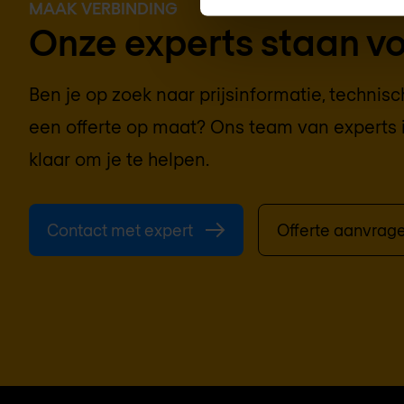
MAAK VERBINDING
Onze experts staan voo
Ben je op zoek naar prijsinformatie, technis
een offerte op maat? Ons team van experts 
klaar om je te helpen.
Contact met expert
Offerte aanvrag