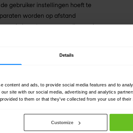
de gebruiker instellingen hoeft te
apparaten worden op afstand
me op de hoogte van aanvallen op je
wingen van het
TEHTRIS XDR Platform
.
Details
e content and ads, to provide social media features and to analy
 our site with our social media, advertising and analytics partn
 provided to them or that they’ve collected from your use of their
Customize