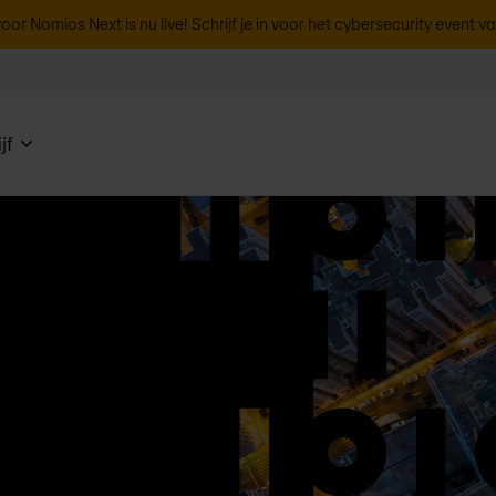
oor Nomios Next is nu live! Schrijf je in voor het cybersecurity event v
jf