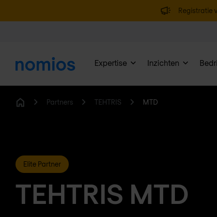
Registratie v
Expertise
Inzichten
Bedri
Partners
TEHTRIS
MTD
Home
Elite Partner
TEHTRIS MTD